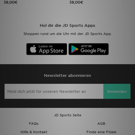
38,00€
38,00€
Sport
Hol dir die JD Sports Apps
Lade Die APP
Shoppen rund um die Uhr mit der JD Sports App.
Geschenkkarte
Filialfinder
Mein JD
Newsletter abonnieren
Meine Nachrichten
Anmelden
Bestellverfolgung
Hilfe & Kontakt
JD Sports Seite
FAQs
AGB
Trending Styles
Hilfe & Kontakt
Finde eine Filiale