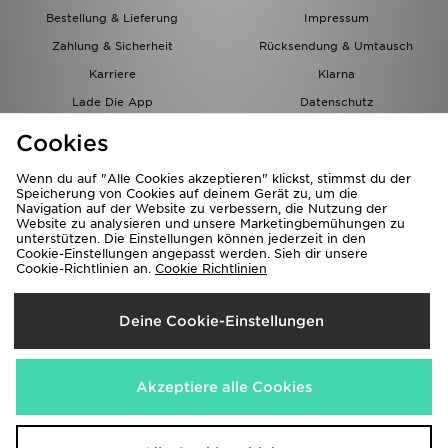
Bestellung & Lieferung
Impressum
Zahlung & Sicherheit
Rücksendung & Umtausch
Karriere
Klarna
Lade Die App
Datenschutz
Cookies
Cookies Einstellungen
Cookies
Partnerprogramm
Wenn du auf "Alle Cookies akzeptieren" klickst, stimmst du der
Speicherung von Cookies auf deinem Gerät zu, um die
Navigation auf der Website zu verbessern, die Nutzung der
Website zu analysieren und unsere Marketingbemühungen zu
unterstützen. Die Einstellungen können jederzeit in den
Cookie-Einstellungen angepasst werden. Sieh dir unsere
Cookie-Richtlinien an.
Cookie Richtlinien
Lieferung Nach
Deine Cookie-Einstellungen
Österreich
Wir akzeptieren folgende Zahlungsmethoden
Akzeptiere alle Cookies
Corporate Website
www.jdplc.com