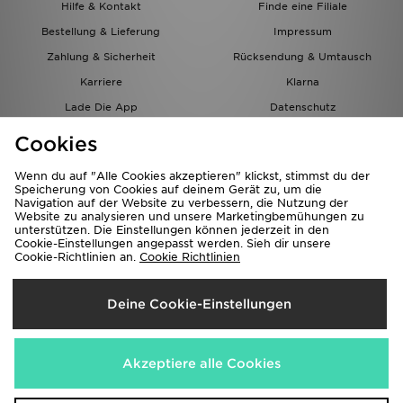
Hilfe & Kontakt
Finde eine Filiale
Bestellung & Lieferung
Impressum
Zahlung & Sicherheit
Rücksendung & Umtausch
Karriere
Klarna
Lade Die App
Datenschutz
Cookies
Cookies Einstellungen
Cookies
Partnerprogramm
Wenn du auf "Alle Cookies akzeptieren" klickst, stimmst du der
Speicherung von Cookies auf deinem Gerät zu, um die
Navigation auf der Website zu verbessern, die Nutzung der
Website zu analysieren und unsere Marketingbemühungen zu
unterstützen. Die Einstellungen können jederzeit in den
Cookie-Einstellungen angepasst werden. Sieh dir unsere
Cookie-Richtlinien an.
Cookie Richtlinien
Lieferung Nach
Deine Cookie-Einstellungen
Österreich
Wir akzeptieren folgende Zahlungsmethoden
Akzeptiere alle Cookies