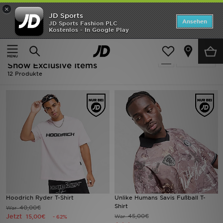
×
JD Sports
Startseite
Ansehen
JD Sports Fashion PLC
Kostenlos - In Google Play
Startseite
Herren
ANGEBOTE
Ausverkauf | Herren - Rosa Only
verfeinern
Marken
Show Exclusive Items
12 Produkte
Neuheiten
Herren
Damen
Kinder
Bestsellers
Hoodrich Ryder T-Shirt
Unlike Humans Savis Fußball T-
JD Exklusives
Shirt
40,00€
War
Jetzt
45,00€
15,00€
War
- 62%
Fußball