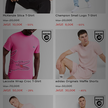
McKenzie Silica T-Shirt
Champion Small Logo T-Shirt
20,00€
20,00€
War
War
Jetzt
Jetzt
10,00€
8,00€
- 50%
- 60%
Lacoste Wrap Croc T-Shirt
adidas Originals Waffle Shorts
70,00€
50,00€
War
War
Jetzt
Jetzt
50,00€
30,00€
- 29%
- 40%