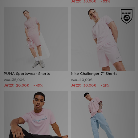
Jetzt
30,00€
- 33%
Sport
Lade Die APP
Geschenkkarte
Filialfinder
Mein JD
PUMA Sportswear Shorts
Nike Challenger 7" Shorts
35,00€
40,00€
War
War
Meine Nachrichten
Jetzt
Jetzt
20,00€
30,00€
- 43%
- 25%
Bestellverfolgung
Hilfe & Kontakt
Trending Styles