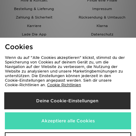
Hilfe & Kontakt
Finde eine Filiale
Bestellung & Lieferung
Impressum
Zahlung & Sicherheit
Rücksendung & Umtausch
Karriere
Klarna
Lade Die App
Datenschutz
Cookies
Cookies Einstellungen
Cookies
Partnerprogramm
Wenn du auf "Alle Cookies akzeptieren" klickst, stimmst du der
Speicherung von Cookies auf deinem Gerät zu, um die
Navigation auf der Website zu verbessern, die Nutzung der
Website zu analysieren und unsere Marketingbemühungen zu
unterstützen. Die Einstellungen können jederzeit in den
Cookie-Einstellungen angepasst werden. Sieh dir unsere
Cookie-Richtlinien an.
Cookie Richtlinien
Lieferung Nach
Deine Cookie-Einstellungen
Österreich
Wir akzeptieren folgende Zahlungsmethoden
Akzeptiere alle Cookies