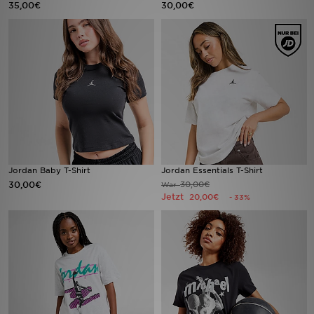
35,00€
30,00€
Sport
Lade Die APP
Geschenkkarte
Filialfinder
Mein JD
Jordan Baby T-Shirt
Jordan Essentials T-Shirt
30,00€
30,00€
War
Meine Nachrichten
Jetzt
20,00€
- 33%
Bestellverfolgung
Hilfe & Kontakt
Trending Styles