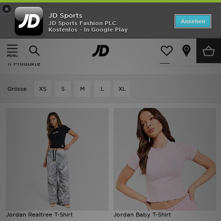
×
JD Sports
Startseite
Ansehen
JD Sports Fashion PLC
Kostenlos - In Google Play
Startseite
Frauen
Frauenkleidung
Tops
ANGEBOTE
Frauen - Jordan Tops
verfeinern
Marken
11 Produkte
Neuheiten
Grӧsse
XS
S
M
L
XL
Herren
Damen
Kinder
Bestsellers
JD Exklusives
Jordan Realtree T-Shirt
Jordan Baby T-Shirt
Fußball