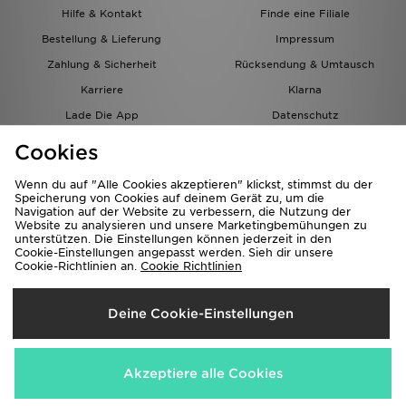
Hilfe & Kontakt
Finde eine Filiale
Bestellung & Lieferung
Impressum
Zahlung & Sicherheit
Rücksendung & Umtausch
Karriere
Klarna
Lade Die App
Datenschutz
Cookies
Cookies Einstellungen
Cookies
Partnerprogramm
Wenn du auf "Alle Cookies akzeptieren" klickst, stimmst du der
Speicherung von Cookies auf deinem Gerät zu, um die
Navigation auf der Website zu verbessern, die Nutzung der
Website zu analysieren und unsere Marketingbemühungen zu
unterstützen. Die Einstellungen können jederzeit in den
Cookie-Einstellungen angepasst werden. Sieh dir unsere
Cookie-Richtlinien an.
Cookie Richtlinien
Lieferung Nach
Deine Cookie-Einstellungen
Österreich
Wir akzeptieren folgende Zahlungsmethoden
Akzeptiere alle Cookies