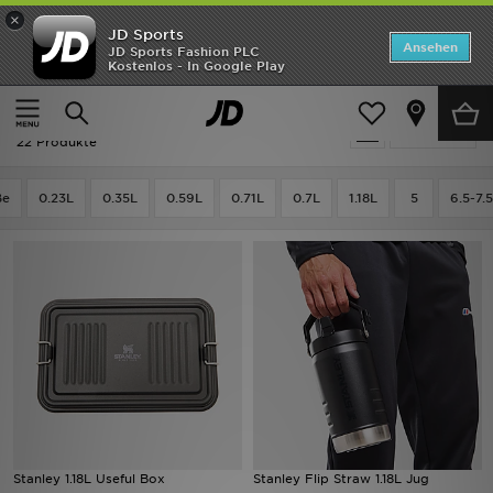
×
JD Sports
Startseite
Ansehen
JD Sports Fashion PLC
Kostenlos - In Google Play
Startseite
Frauen
Frauen Accessoires
Sonstiges
ANGEBOTE
Frauen - Schwarz Sonstiges
verfeinern
Marken
22 Produkte
Neuheiten
ße
0.23L
0.35L
0.59L
0.71L
0.7L
1.18L
5
6.5-7.5
Herren
Damen
Kinder
Bestsellers
JD Exklusives
Stanley 1.18L Useful Box
Stanley Flip Straw 1.18L Jug
Fußball