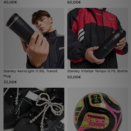
45,00€
60,00€
Sport
Lade Die APP
Geschenkkarte
Filialfinder
Mein JD
Stanley AeroLight 0.35L Transit
Stanley Vitalize Tempo 0.71L Bottle
Mug
50,00€
Meine Nachrichten
32,00€
Bestellverfolgung
Hilfe & Kontakt
Trending Styles