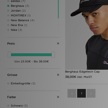
adidas
(7)
Berghaus
(3)
Jordan
(2)
MONTIREX
(1)
New Balance
(4)
New Era
(1)
Nike
(3)
Supply & Demand
(2)
The North Face
(3)
Preis
Trailberg
(2)
UGG
(1)
Under Armour
(3)
Berghaus Edgetech Cap
Grӧsse
38,00€
inkl. MwST.
Einheitsgröße
(3)
1
Farbe
Schwarz
(3)