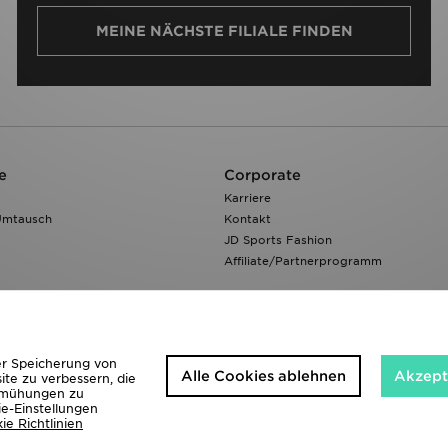
MEINE NÄCHSTE FILIALE FINDEN
e
Corporate
Karriere
Umtausch
Kontakt
JD Sports Fashion
Affiliate/Partnerprogramm
der Speicherung von
Alle Cookies ablehnen
Akzepti
ite zu verbessern, die
bemühungen zu
ie-Einstellungen
ie Richtlinien