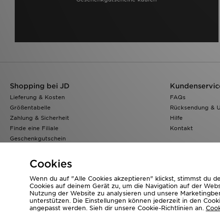
Shopping bei JD
Kundenservic
Lieferung & Kosten
FAQs
Größentabelle
Rücksendung & 
Zahlung & Sicherheit
Hilfe
Finde eine Filiale
Kontakt
Geschenkgutschein
Klarna
Lade Die App
Cookies
Wenn du auf "Alle Cookies akzeptieren" klickst, stimmst du 
Cookies auf deinem Gerät zu, um die Navigation auf der Webs
Nutzung der Website zu analysieren und unsere Marketing
Corporate Website
www.jdplc.com
unterstützen. Die Einstellungen können jederzeit in den Cook
angepasst werden. Sieh dir unsere Cookie-Richtlinien an.
Cook
Copyright © 2026 JD Sports Alle Rechte vorbehalten