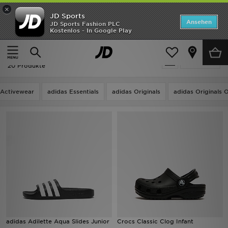
×
JD Sports
Startseite
Ansehen
JD Sports Fashion PLC
Kostenlos - In Google Play
Startseite
Kinder
ANGEBOTE
Kinder - Schwarz Spring Essentials
verfeinern
Marken
20 Produkte
Neuheiten
Activewear
adidas Essentials
adidas Originals
adidas Originals
Herren
Damen
Kinder
Bestsellers
JD Exklusives
adidas Adilette Aqua Slides Junior
Crocs Classic Clog Infant
Fußball