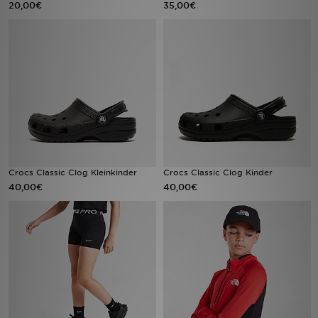
20,00€
35,00€
Sport
Lade Die APP
Geschenkkarte
Filialfinder
Mein JD
Crocs Classic Clog Kleinkinder
Crocs Classic Clog Kinder
40,00€
40,00€
Meine Nachrichten
Bestellverfolgung
Hilfe & Kontakt
Trending Styles