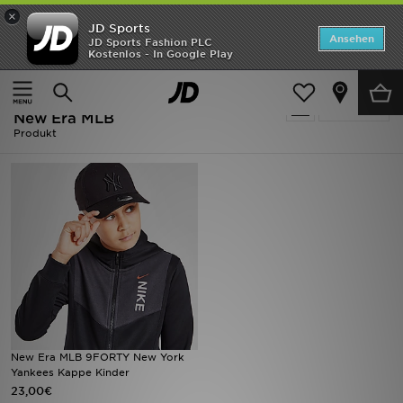
×
JD Sports
Startseite
Ansehen
JD Sports Fashion PLC
Kostenlos - In Google Play
Startseite
Kinder
ANGEBOTE
Kinder - Schwarz Spring Essentials -
verfeinern
Marken
New Era MLB
Produkt
Neuheiten
Herren
Damen
Kinder
Bestsellers
New Era MLB 9FORTY New York
JD Exklusives
Yankees Kappe Kinder
23,00€
Fußball