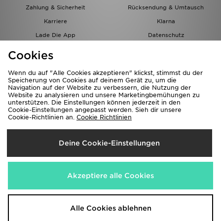
Zahlung & Sicherheit
Rücksendung & Umtausch
Karriere
Klarna
Lade Die App
Datenschutz
Cookies
Cookies Einstellungen
Cookies
Partnerprogramm
Wenn du auf "Alle Cookies akzeptieren" klickst, stimmst du der
Speicherung von Cookies auf deinem Gerät zu, um die
Navigation auf der Website zu verbessern, die Nutzung der
Website zu analysieren und unsere Marketingbemühungen zu
unterstützen. Die Einstellungen können jederzeit in den
Cookie-Einstellungen angepasst werden. Sieh dir unsere
Cookie-Richtlinien an.
Cookie Richtlinien
Lieferung Nach
Deine Cookie-Einstellungen
Österreich
Wir akzeptieren folgende Zahlungsmethoden
Akzeptiere alle Cookies
Corporate Website
www.jdplc.com
Alle Cookies ablehnen
Copyright © 2026 JD Sports Alle Rechte vorbehalten