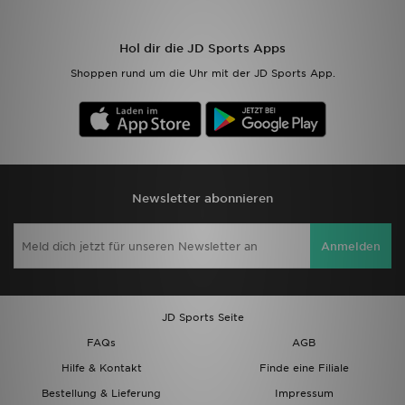
Sport
Hol dir die JD Sports Apps
Shoppen rund um die Uhr mit der JD Sports App.
Lade Die APP
Geschenkkarte
Filialfinder
Newsletter abonnieren
Mein JD
Anmelden
Meine Nachrichten
Bestellverfolgung
JD Sports Seite
Hilfe & Kontakt
FAQs
AGB
Hilfe & Kontakt
Finde eine Filiale
Trending Styles
Bestellung & Lieferung
Impressum