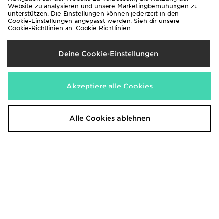
Website zu analysieren und unsere Marketingbemühungen zu
unterstützen. Die Einstellungen können jederzeit in den
Cookie-Einstellungen angepasst werden. Sieh dir unsere
Cookie-Richtlinien an.
Cookie Richtlinien
adidas Originals Fußball Oversized
adidas Originals Lightweight
T-Shirt Damen
Denim Trainingshose
50,00€
80,00€
Deine Cookie-Einstellungen
Akzeptiere alle Cookies
Alle Cookies ablehnen
Vans Old Skool Baby
Nike Victori One Slides Herren
45,00€
37,00€