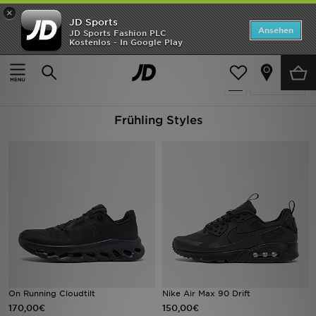
×
JD Sports
Startseite
Ansehen
JD Sports Fashion PLC
Kostenlos - In Google Play
Startseite
Spring Edit
ANGEBOTE
2398 Produkte
verfeinern
Marken
Frühling Styles
Neuheiten
Herren
Damen
Kinder
Bestsellers
JD Exklusives
On Running Cloudtilt
Nike Air Max 90 Drift
170,00€
150,00€
Fußball