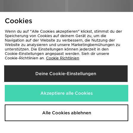
Cookies
Wenn du auf "Alle Cookies akzeptieren" klickst, stimmst du der
Speicherung von Cookies auf deinem Gerät zu, um die
Navigation auf der Website zu verbessern, die Nutzung der
Website zu analysieren und unsere Marketingbemühungen zu
unterstützen. Die Einstellungen können jederzeit in den
Birkenstock Arizona Birkibuc
Nike Air Rift Breathe Women's
Cookie-Einstellungen angepasst werden. Sieh dir unsere
Women's
130,00€
Cookie-Richtlinien an.
Cookie Richtlinien
90,00€
Deine Cookie-Einstellungen
Akzeptiere alle Cookies
Alle Cookies ablehnen
Lacoste Serve Pin Slipper Damen
Birkenstock Arizona EVA Damen