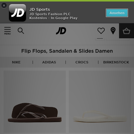
×
JD Sports
Startseite
Ansehen
JD Sports Fashion PLC
Kostenlos - In Google Play
Startseite
Frauen
Frauenschuhe
Flip-Flops & Sandalen
ANGEBOTE
91 Produkte
verfeinern
Marken
Flip Flops, Sandalen & Slides Damen
Neuheiten
NIKE
ADIDAS
CROCS
BIRKENSTOCK
Herren
Damen
Kinder
Bestsellers
JD Exklusives
Fußball