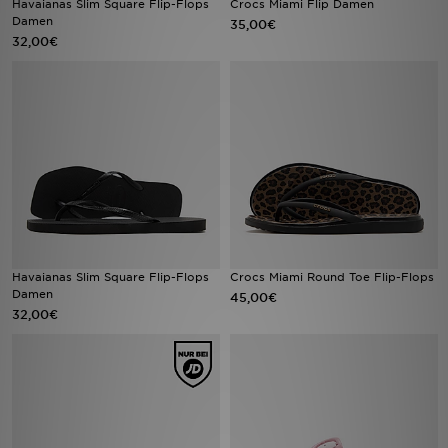
Havaianas Slim Square Flip-Flops
Crocs Miami Flip Damen
Damen
35,00€
32,00€
Sport
Lade Die APP
Geschenkkarte
Filialfinder
Mein JD
Meine Nachrichten
Havaianas Slim Square Flip-Flops
Crocs Miami Round Toe Flip-Flops
Damen
45,00€
32,00€
Bestellverfolgung
Hilfe & Kontakt
Trending Styles