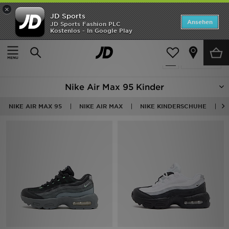
×
JD Sports
Startseite
Ansehen
JD Sports Fashion PLC
Kostenlos - In Google Play
Startseite
Kinder
ANGEBOTE
21 Produkte
verfeinern
Marken
Nike Air Max 95 Kinder
Neuheiten
NIKE AIR MAX 95
NIKE AIR MAX
NIKE KINDERSCHUHE
N
Herren
Damen
Kinder
Bestsellers
JD Exklusives
Fußball