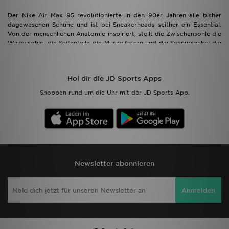
Der Nike Air Max 95 revolutionierte in den 90er Jahren alle bisher
dagewesenen Schuhe und ist bei Sneakerheads seither ein Essential.
Von der menschlichen Anatomie inspiriert, stellt die Zwischensohle die
Wirbelsohle, die Seitenteile die Muskelfasern und die Schnürsenkel die
Rippen da. Kombiniert mit den 2 Air Einheiten, bringt uns der Air Max
95 ein unvergessliches Design in die heimische Kollektion. Dieser Nike
Schuh darf natürlich auch bei den Kleinen nicht fehlen. Entdecke den
Hol dir die JD Sports Apps
angesagten Nike Style für Kinder, Kleinkinder und Babys!
Shoppen rund um die Uhr mit der JD Sports App.
Newsletter abonnieren
Anmelden