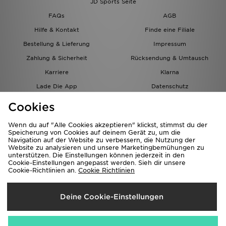
JD Sports Seite
FAQs
AGB
Hilfe & Kontakt
Finde eine Filiale
Bestellung & Lieferung
Impressum
Zahlung & Sicherheit
Rücksendung & Umtausch
Karriere
Klarna
Lade Die App
Datenschutz
Cookies
Cookies Einstellungen
Cookies
Partnerprogramm
Wenn du auf "Alle Cookies akzeptieren" klickst, stimmst du der
Speicherung von Cookies auf deinem Gerät zu, um die
Navigation auf der Website zu verbessern, die Nutzung der
Website zu analysieren und unsere Marketingbemühungen zu
unterstützen. Die Einstellungen können jederzeit in den
Cookie-Einstellungen angepasst werden. Sieh dir unsere
Cookie-Richtlinien an.
Cookie Richtlinien
Lieferung Nach
Deine Cookie-Einstellungen
Österreich