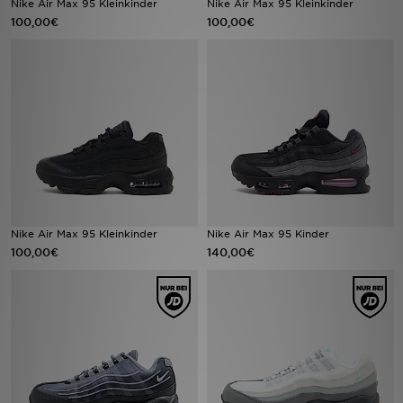
Nike Air Max 95 Kleinkinder
Nike Air Max 95 Kleinkinder
100,00€
100,00€
Sport
Lade Die APP
Geschenkkarte
Filialfinder
Mein JD
Nike Air Max 95 Kleinkinder
Nike Air Max 95 Kinder
Meine Nachrichten
100,00€
140,00€
Bestellverfolgung
Hilfe & Kontakt
Trending Styles