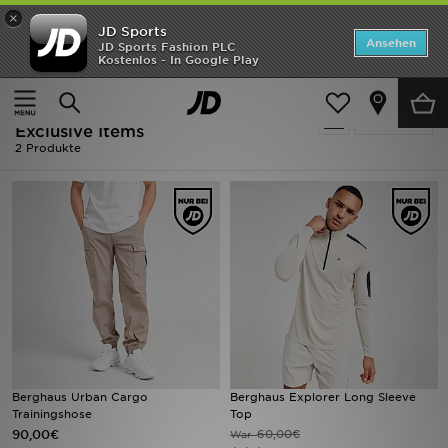
×
JD Sports
Startseite
Ansehen
JD Sports Fashion PLC
Kostenlos - In Google Play
Startseite
Herren
ANGEBOTE
Herren - Braun Berghaus Only Show
verfeinern
Marken
Exclusive Items
2 Produkte
Neuheiten
Herren
Damen
Kinder
Bestsellers
Berghaus Urban Cargo
Berghaus Explorer Long Sleeve
JD Exklusives
Trainingshose
Top
90,00€
60,00€
War
Fußball