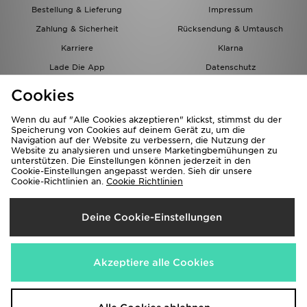
Bestellung & Lieferung
Impressum
Zahlung & Sicherheit
Rücksendung & Umtausch
Karriere
Klarna
Lade Die App
Datenschutz
Cookies
Cookies Einstellungen
Cookies
Partnerprogramm
Wenn du auf "Alle Cookies akzeptieren" klickst, stimmst du der
Speicherung von Cookies auf deinem Gerät zu, um die
Navigation auf der Website zu verbessern, die Nutzung der
Website zu analysieren und unsere Marketingbemühungen zu
unterstützen. Die Einstellungen können jederzeit in den
Cookie-Einstellungen angepasst werden. Sieh dir unsere
Cookie-Richtlinien an.
Cookie Richtlinien
Lieferung Nach
Deine Cookie-Einstellungen
Österreich
Wir akzeptieren folgende Zahlungsmethoden
Akzeptiere alle Cookies
Corporate Website
www.jdplc.com