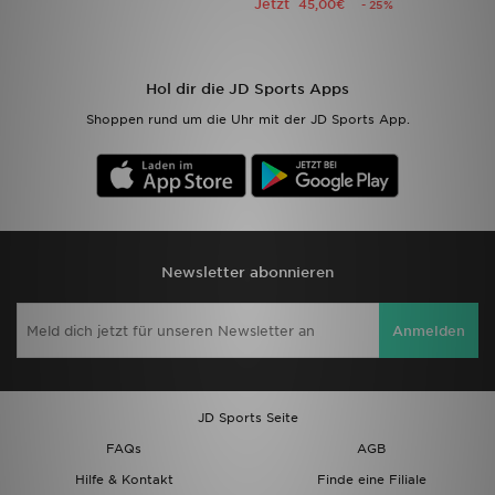
Jetzt
45,00€
- 25%
Sport
Hol dir die JD Sports Apps
Lade Die APP
Shoppen rund um die Uhr mit der JD Sports App.
Geschenkkarte
Filialfinder
Mein JD
Newsletter abonnieren
Meine Nachrichten
Anmelden
Bestellverfolgung
Hilfe & Kontakt
JD Sports Seite
FAQs
AGB
Trending Styles
Hilfe & Kontakt
Finde eine Filiale