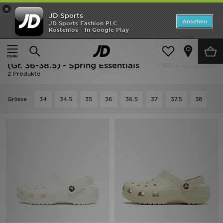
×
JD Sports
Startseite
Ansehen
JD Sports Fashion PLC
Kostenlos - In Google Play
Startseite
Kinder
Schuhe Jugendliche (Gr. 36-38.5)
ANGEBOTE
Weiss Crocs Schuhe Jugendliche
verfeinern
Marken
(Gr. 36-38.5) - Spring Essentials
2 Produkte
Neuheiten
Grӧsse
34
34.5
35
36
36.5
37
37.5
38
Herren
Damen
Kinder
Bestsellers
JD Exklusives
Fußball