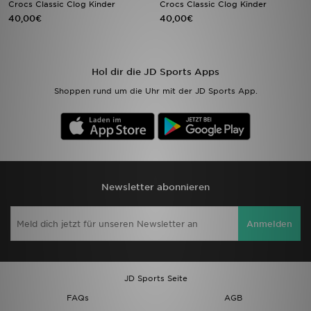
Crocs Classic Clog Kinder
Crocs Classic Clog Kinder
40,00€
40,00€
Sport
Lade Die APP
Hol dir die JD Sports Apps
Shoppen rund um die Uhr mit der JD Sports App.
Geschenkkarte
Filialfinder
Mein JD
Newsletter abonnieren
Meine Nachrichten
Bestellverfolgung
Anmelden
Hilfe & Kontakt
JD Sports Seite
Trending Styles
FAQs
AGB