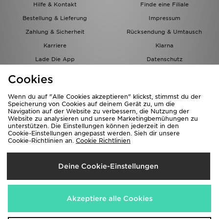
Hilfe & Kontakt
Finde eine Filiale
Bestellung & Lieferung
Impressum
Zahlung & Sicherheit
Rücksendung & Umtausch
Karriere
Klarna
Lade Die App
Datenschutz
Cookies
Cookies Einstellungen
Cookies
Partnerprogramm
Wenn du auf "Alle Cookies akzeptieren" klickst, stimmst du der
Speicherung von Cookies auf deinem Gerät zu, um die
Navigation auf der Website zu verbessern, die Nutzung der
Website zu analysieren und unsere Marketingbemühungen zu
unterstützen. Die Einstellungen können jederzeit in den
Cookie-Einstellungen angepasst werden. Sieh dir unsere
Cookie-Richtlinien an.
Cookie Richtlinien
Lieferung Nach
Deine Cookie-Einstellungen
Österreich
Wir akzeptieren folgende Zahlungsmethoden
Akzeptiere alle Cookies