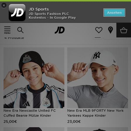
×
JD Sports
Startseite
Ansehen
JD Sports Fashion PLC
Kostenlos - In Google Play
Startseite
Kinder
Kinder Accessoires
Mützen
ANGEBOTE
Kinder - New Era Mützen
verfeinern
Marken
4 Produkte
Neuheiten
Herren
Damen
Kinder
Bestsellers
New Era Newcastle United FC
New Era MLB 9FORTY New York
Cuffed Beanie Mütze Kinder
Yankees Kappe Kinder
JD Exklusives
25,00€
23,00€
Fußball