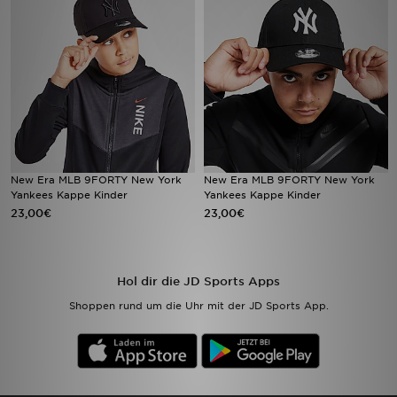
Sport
Lade Die APP
Geschenkkarte
Filialfinder
New Era MLB 9FORTY New York
New Era MLB 9FORTY New York
Yankees Kappe Kinder
Yankees Kappe Kinder
Mein JD
23,00€
23,00€
Meine Nachrichten
Hol dir die JD Sports Apps
Bestellverfolgung
Shoppen rund um die Uhr mit der JD Sports App.
Hilfe & Kontakt
Trending Styles