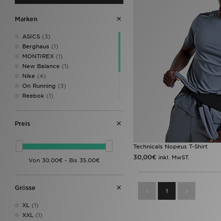
Marken
ASICS
(3)
Berghaus
(1)
MONTIREX
(1)
New Balance
(1)
Nike
(4)
On Running
(3)
Reebok
(1)
Reprimo
(1)
Technicals
(2)
Preis
The North Face
(4)
Trailberg
(3)
Under Armour
(14)
Technicals Nopeus T-Shirt
30,00€
inkl. MwST.
Grӧsse
1
XL
(1)
XXL
(1)