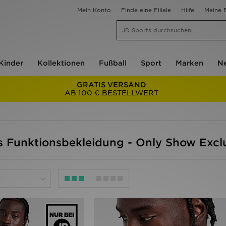
Mein Konto
Finde eine Filiale
Hilfe
Meine B
Kinder
Kollektionen
Fußball
Sport
Marken
Ne
GRATIS VERSAND
AB 100 € BESTELLWERT
s Funktionsbekleidung - Only Show Excl