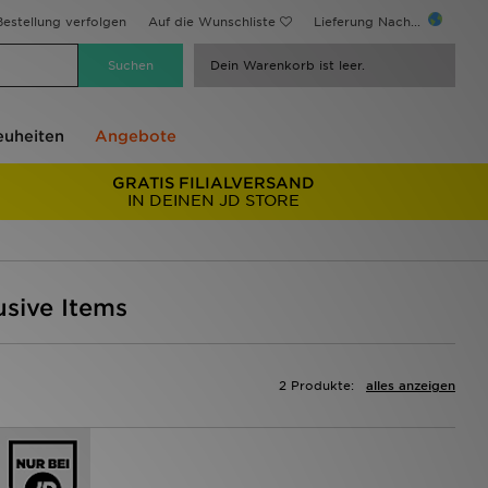
estellung verfolgen
Auf die Wunschliste
Lieferung Nach...
Dein Warenkorb ist leer.
uheiten
Angebote
GRATIS FILIALVERSAND
IN DEINEN JD STORE
usive Items
2 Produkte:
alles anzeigen