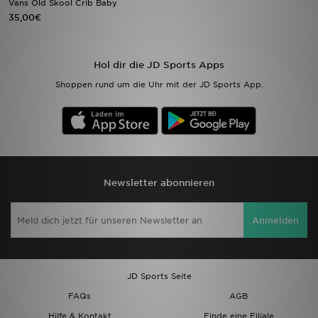
Vans Old Skool Crib Baby
35,00€
Sport
Lade Die APP
Hol dir die JD Sports Apps
Shoppen rund um die Uhr mit der JD Sports App.
Geschenkkarte
Filialfinder
Mein JD
Newsletter abonnieren
Meine Nachrichten
Anmelden
Bestellverfolgung
Hilfe & Kontakt
JD Sports Seite
Trending Styles
FAQs
AGB
Hilfe & Kontakt
Finde eine Filiale