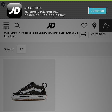
×
JD Sports
Startseite
Ansehen
JD Sports Fashion PLC
Kostenlos - In Google Play
Startseite
Kinder
Babyschuhe (Gr. 16-27)
ANGEBOTE
Hausschuhe für Babys
Marken
Kinder - Vans Hausschuhe für Babys
verfeinern
Produkt
Neuheiten
Grӧsse
17
Herren
Damen
Kinder
Bestsellers
JD Exklusives
Fußball