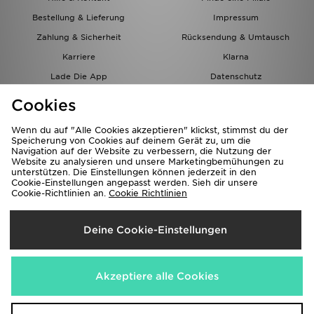
Bestellung & Lieferung
Impressum
Zahlung & Sicherheit
Rücksendung & Umtausch
Karriere
Klarna
Lade Die App
Datenschutz
Cookies
Cookies Einstellungen
Cookies
Partnerprogramm
Wenn du auf "Alle Cookies akzeptieren" klickst, stimmst du der
Speicherung von Cookies auf deinem Gerät zu, um die
Navigation auf der Website zu verbessern, die Nutzung der
Website zu analysieren und unsere Marketingbemühungen zu
unterstützen. Die Einstellungen können jederzeit in den
Cookie-Einstellungen angepasst werden. Sieh dir unsere
Cookie-Richtlinien an.
Cookie Richtlinien
Lieferung Nach
Deine Cookie-Einstellungen
Österreich
Wir akzeptieren folgende Zahlungsmethoden
Akzeptiere alle Cookies