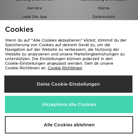
Karriere
Klarna
Lade Die App
Datenschutz
Cookies
Cookies Einstellungen
Cookies
Partnerprogramm
Wenn du auf "Alle Cookies akzeptieren" klickst, stimmst du der
Speicherung von Cookies auf deinem Gerät zu, um die
Navigation auf der Website zu verbessern, die Nutzung der
Website zu analysieren und unsere Marketingbemühungen zu
unterstützen. Die Einstellungen können jederzeit in den
Cookie-Einstellungen angepasst werden. Sieh dir unsere
Cookie-Richtlinien an.
Cookie Richtlinien
Lieferung Nach
Deine Cookie-Einstellungen
Österreich
Wir akzeptieren folgende Zahlungsmethoden
Akzeptiere alle Cookies
Corporate Website
www.jdplc.com
Alle Cookies ablehnen
Copyright © 2026 JD Sports Alle Rechte vorbehalten