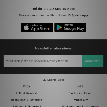
Hol dir die JD Sports Apps
Sport
Shoppen rund um die Uhr mit der JD Sports App.
Lade Die APP
Geschenkkarte
Filialfinder
Newsletter abonnieren
Mein JD
Anmelden
Meine Nachrichten
Bestellverfolgung
JD Sports Seite
FAQs
AGB
Hilfe & Kontakt
Hilfe & Kontakt
Finde eine Filiale
Trending Styles
Bestellung & Lieferung
Impressum
Zahlung & Sicherheit
Rücksendung & Umtausch