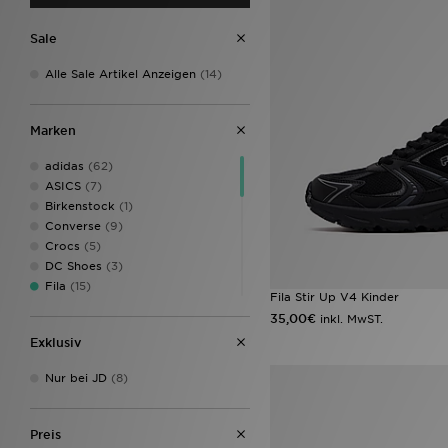
Sale
Alle Sale Artikel Anzeigen
(14)
Marken
adidas
(62)
ASICS
(7)
Birkenstock
(1)
Converse
(9)
Crocs
(5)
DC Shoes
(3)
Fila
(15)
Fila Stir Up V4 Kinder
HOKA
(9)
35,00€
inkl. MwST.
Jordan
(20)
Exklusiv
JUICY COUTURE
(1)
McKenzie
(7)
Nur bei JD
(8)
MONTIREX
(4)
New Balance
(22)
New Era
(3)
Preis
Nike
(101)