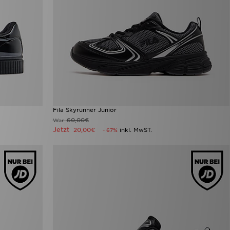
Fila Skyrunner Junior
60,00€
War
Jetzt
20,00€
inkl. MwST.
- 67%