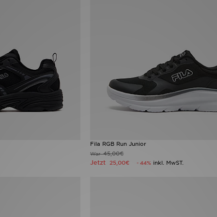
Fila RGB Run Junior
45,00€
War
Jetzt
25,00€
inkl. MwST.
- 44%