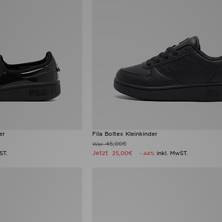
er
Fila Boltex Kleinkinder
45,00€
War
Jetzt
ST.
25,00€
inkl. MwST.
- 44%