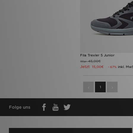
Fila Trexler 5 Junior
45,00€
War
Jetzt
15,00€
inkl. Mw
- 67%
1
Folge uns