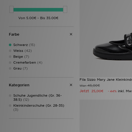
On Running
(7)
PUMA
(4)
Saucony
(1)
The North Face
(6)
Timberland
(1)
Farbe
Umbro
(1)
Under Armour
(8)
Schwarz
(15)
Vans
(12)
Weiss
(42)
Zavetti Canada
(2)
Beige
(7)
Cremefarben
(4)
Grau
(7)
Fila Sizzo Mary Jane Kleinkind
Kategorien
45,00€
War
Jetzt
25,00€
inkl. Mw
- 44%
Schuhe Jugendliche (Gr. 36-
38.5)
(12)
Kleinkinderschuhe (Gr. 28-35)
(3)