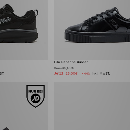
Fila Panache Kinder
45,00€
War
Jetzt
ST.
25,00€
inkl. MwST.
- 44%