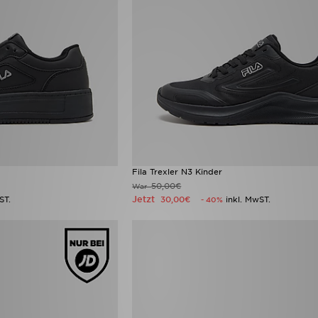
Fila Trexler N3 Kinder
50,00€
War
Jetzt
ST.
30,00€
inkl. MwST.
- 40%