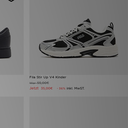
Fila Stir Up V4 Kinder
55,00€
War
Jetzt
35,00€
inkl. MwST.
- 36%