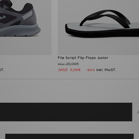
Fila Script Flip Flops Junior
25,00€
War
Jetzt
ST.
5,00€
inkl. MwST.
- 80%