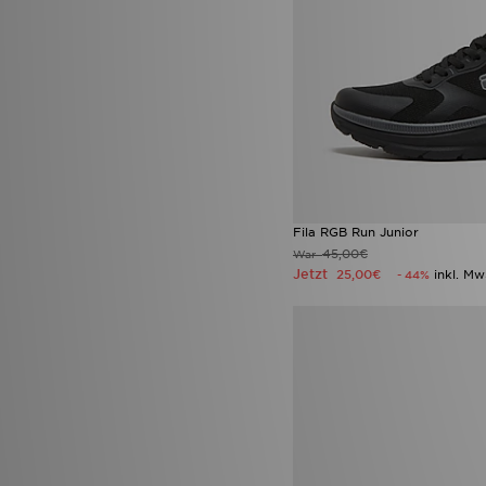
Fila RGB Run Junior
45,00€
War
Jetzt
25,00€
inkl. Mw
- 44%