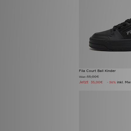
Fila Court Ball Kinder
55,00€
War
Jetzt
35,00€
inkl. Mw
- 36%