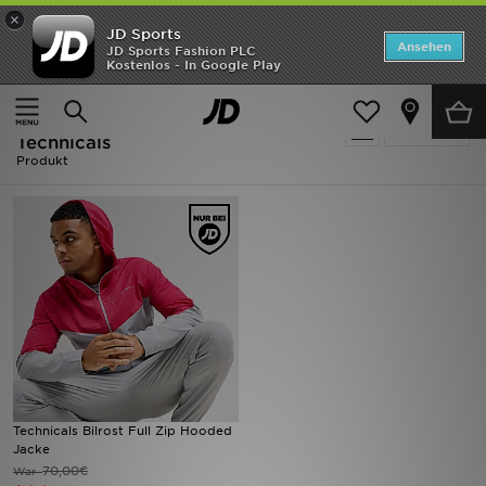
×
JD Sports
Startseite
Ansehen
JD Sports Fashion PLC
Kostenlos - In Google Play
Startseite
Herren
ANGEBOTE
Ausverkauf | Herren - Grau
verfeinern
Marken
Technicals
Produkt
Neuheiten
Herren
Damen
Kinder
Bestsellers
Technicals Bilrost Full Zip Hooded
JD Exklusives
Jacke
70,00€
War
Fußball