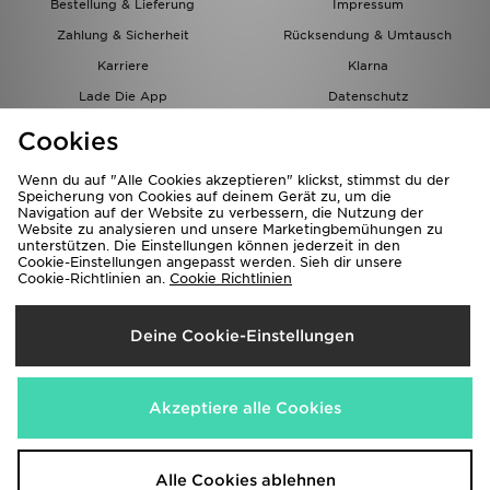
Bestellung & Lieferung
Impressum
Zahlung & Sicherheit
Rücksendung & Umtausch
Karriere
Klarna
Lade Die App
Datenschutz
Cookies
Cookies Einstellungen
Cookies
Partnerprogramm
Wenn du auf "Alle Cookies akzeptieren" klickst, stimmst du der
Speicherung von Cookies auf deinem Gerät zu, um die
Navigation auf der Website zu verbessern, die Nutzung der
Website zu analysieren und unsere Marketingbemühungen zu
unterstützen. Die Einstellungen können jederzeit in den
Cookie-Einstellungen angepasst werden. Sieh dir unsere
Cookie-Richtlinien an.
Cookie Richtlinien
Lieferung Nach
Deine Cookie-Einstellungen
Österreich
Wir akzeptieren folgende Zahlungsmethoden
Akzeptiere alle Cookies
Corporate Website
www.jdplc.com
Alle Cookies ablehnen