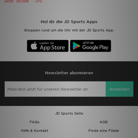
Jetzt
30,00€
- 57%
Sport
Hol dir die JD Sports Apps
Lade Die APP
Shoppen rund um die Uhr mit der JD Sports App.
Geschenkkarte
Filialfinder
Mein JD
Newsletter abonnieren
Meine Nachrichten
Anmelden
Bestellverfolgung
Hilfe & Kontakt
JD Sports Seite
FAQs
AGB
Trending Styles
Hilfe & Kontakt
Finde eine Filiale