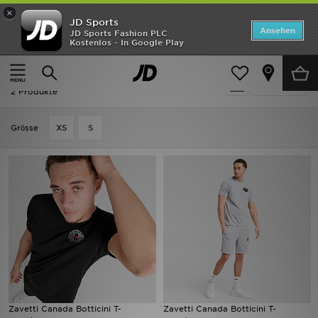
×
JD Sports
Startseite
Ansehen
JD Sports Fashion PLC
Kostenlos - In Google Play
Startseite
Herren
Herrenbekleidung
Shorts
ANGEBOTE
Herren - Zavetti Canada Shorts
verfeinern
Marken
2 Produkte
Neuheiten
Grӧsse
XS
S
Herren
Damen
Kinder
Bestsellers
JD Exklusives
Zavetti Canada Botticini T-
Zavetti Canada Botticini T-
Fußball