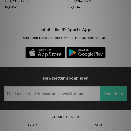
Shirt/Shorts Set
Shirt/Shorts Set
85,00€
85,00€
Sport
Lade Die APP
Hol dir die JD Sports Apps
Shoppen rund um die Uhr mit der JD Sports App.
Geschenkkarte
Filialfinder
Mein JD
Newsletter abonnieren
Meine Nachrichten
Anmelden
Bestellverfolgung
Hilfe & Kontakt
JD Sports Seite
Trending Styles
FAQs
AGB