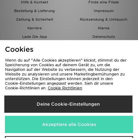
Hilfe & Kontakt
Finde eine Filiale
Bestellung & Lieferung
Impressum
Zahlung & Sicherheit
Rücksendung & Umtausch
Karriere
Klarna
Lade Die App
Datenschutz
Cookies
Cookies Einstellungen
Cookies
Partnerprogramm
Wenn du auf "Alle Cookies akzeptieren" klickst, stimmst du der
Speicherung von Cookies auf deinem Gerät zu, um die
Navigation auf der Website zu verbessern, die Nutzung der
Website zu analysieren und unsere Marketingbemühungen zu
unterstützen. Die Einstellungen können jederzeit in den
Cookie-Einstellungen angepasst werden. Sieh dir unsere
Cookie-Richtlinien an.
Cookie Richtlinien
Lieferung Nach
Deine Cookie-Einstellungen
Österreich
Wir akzeptieren folgende Zahlungsmethoden
Akzeptiere alle Cookies