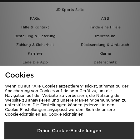
JD Sports Seite
FAQs
AGB
Hilfe & Kontakt
Finde eine Filiale
Bestellung & Lieferung
Impressum
Zahlung & Sicherheit
Rücksendung & Umtausch
Karriere
Klarna
Lade Die App
Datenschutz
Cookies
Cookies Einstellungen
Cookies
Partnerprogramm
Wenn du auf "Alle Cookies akzeptieren" klickst, stimmst du der
Speicherung von Cookies auf deinem Gerät zu, um die
Navigation auf der Website zu verbessern, die Nutzung der
Website zu analysieren und unsere Marketingbemühungen zu
unterstützen. Die Einstellungen können jederzeit in den
Cookie-Einstellungen angepasst werden. Sieh dir unsere
Cookie-Richtlinien an.
Cookie Richtlinien
Lieferung Nach
Deine Cookie-Einstellungen
Österreich