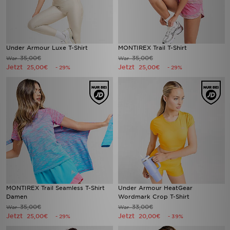
Under Armour Luxe T-Shirt
MONTIREX Trail T-Shirt
35,00€
35,00€
War
War
Jetzt
Jetzt
25,00€
25,00€
- 29%
- 29%
MONTIREX Trail Seamless T-Shirt
Under Armour HeatGear
Damen
Wordmark Crop T-Shirt
35,00€
33,00€
War
War
Jetzt
Jetzt
25,00€
20,00€
- 29%
- 39%