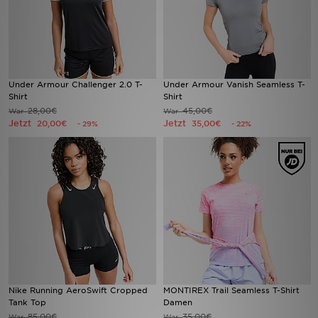
Under Armour Challenger 2.0 T-
Under Armour Vanish Seamless T-
Shirt
Shirt
28,00€
45,00€
War
War
Jetzt
Jetzt
20,00€
35,00€
- 29%
- 22%
Nike Running AeroSwift Cropped
MONTIREX Trail Seamless T-Shirt
Tank Top
Damen
85,00€
35,00€
War
War