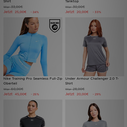
Shirt
Tanktop
33,00€
30,00€
War
War
Jetzt
Jetzt
25,00€
20,00€
- 24%
- 33%
Sport
Lade Die APP
Geschenkkarte
Filialfinder
Mein JD
Meine Nachrichten
Nike Training Pro Seamless Full-Zip
Under Armour Challenger 2.0 T-
Oberteil
Shirt
60,00€
28,00€
War
War
Bestellverfolgung
Jetzt
Jetzt
45,00€
20,00€
- 25%
- 29%
Hilfe & Kontakt
Trending Styles