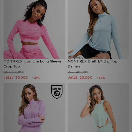
MONTIREX Icon Lite Long Sleeve
MONTIREX Draft 1/4 Zip Top
Crop Top
Damen
38,00€
40,00€
War
War
Jetzt
Jetzt
30,00€
20,00€
- 21%
- 50%