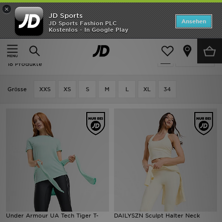
×
JD Sports
Startseite
Ansehen
JD Sports Fashion PLC
Kostenlos - In Google Play
Startseite
Frauen
Frauenkleidung
Fitness Tops
ANGEBOTE
Ausverkauf | Frauen - Fitness Tops
verfeinern
Marken
18 Produkte
Neuheiten
Grӧsse
XXS
XS
S
M
L
XL
34
Herren
Damen
Kinder
Bestsellers
JD Exklusives
Under Armour UA Tech Tiger T-
DAILYSZN Sculpt Halter Neck
Fußball