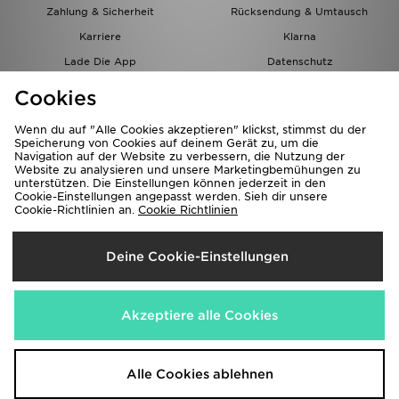
Zahlung & Sicherheit
Rücksendung & Umtausch
Karriere
Klarna
Lade Die App
Datenschutz
Cookies
Cookies Einstellungen
Cookies
Partnerprogramm
Wenn du auf "Alle Cookies akzeptieren" klickst, stimmst du der
Speicherung von Cookies auf deinem Gerät zu, um die
Navigation auf der Website zu verbessern, die Nutzung der
Website zu analysieren und unsere Marketingbemühungen zu
unterstützen. Die Einstellungen können jederzeit in den
Cookie-Einstellungen angepasst werden. Sieh dir unsere
Cookie-Richtlinien an.
Cookie Richtlinien
Lieferung Nach
Deine Cookie-Einstellungen
Österreich
Wir akzeptieren folgende Zahlungsmethoden
Akzeptiere alle Cookies
Corporate Website
www.jdplc.com
Alle Cookies ablehnen
Copyright © 2026 JD Sports Alle Rechte vorbehalten