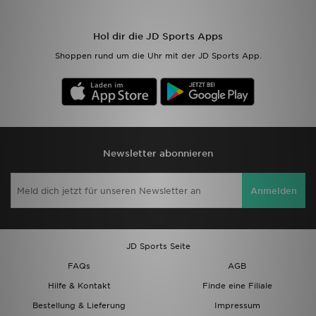
Sport
Hol dir die JD Sports Apps
Shoppen rund um die Uhr mit der JD Sports App.
Lade Die APP
Geschenkkarte
Filialfinder
Newsletter abonnieren
Mein JD
Anmelden
Meine Nachrichten
Bestellverfolgung
JD Sports Seite
Hilfe & Kontakt
FAQs
AGB
Hilfe & Kontakt
Finde eine Filiale
Trending Styles
Bestellung & Lieferung
Impressum