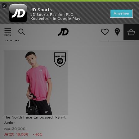
×
JD Sports
Startseite
Ansehen
JD Sports Fashion PLC
Kostenlos - In Google Play
Startseite
Kinder
ANGEBOTE
Kinder - Rosa The North Face
verfeinern
Marken
Produkt
Neuheiten
Herren
Damen
Kinder
Bestsellers
The North Face Embossed T-Shirt
Junior
JD Exklusives
30,00€
War
Jetzt
18,00€
- 40%
Fußball