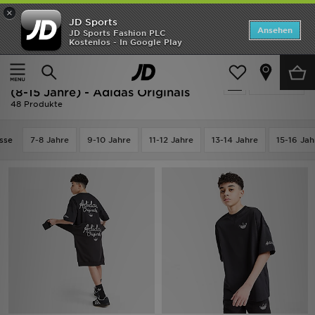
×
JD Sports
Startseite
Ansehen
JD Sports Fashion PLC
Kostenlos - In Google Play
Startseite
Kinder
Kleidung Jugendliche (8-15 Jahre)
ANGEBOTE
Ausverkauf | Kleidung Jugendliche
verfeinern
Marken
(8-15 Jahre) - Adidas Originals
48 Produkte
Neuheiten
sse
7-8 Jahre
9-10 Jahre
11-12 Jahre
13-14 Jahre
15-16 Jah
Herren
Damen
Kinder
Bestsellers
JD Exklusives
Fußball