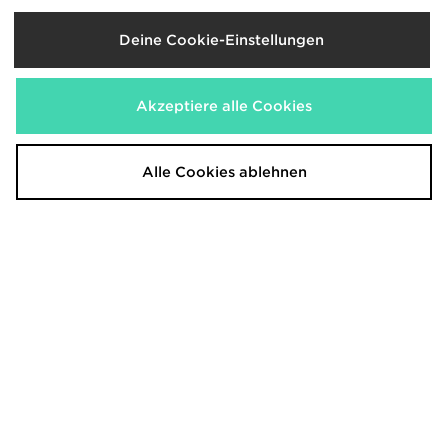
adidas Originals SST Trainingshose
adidas Originals Girls' Firebird
Deine Cookie-Einstellungen
Kinder
Wide Track Pants Junior
38,00€
45,00€
War
War
Jetzt
Jetzt
25,00€
30,00€
- 34%
- 33%
Akzeptiere alle Cookies
Alle Cookies ablehnen
adidas Originals Waffle Shorts
adidas Originals Girls' 3-Stripes
Junior
Shorts Junior
30,00€
30,00€
War
War
Jetzt
Jetzt
18,00€
20,00€
- 40%
- 33%