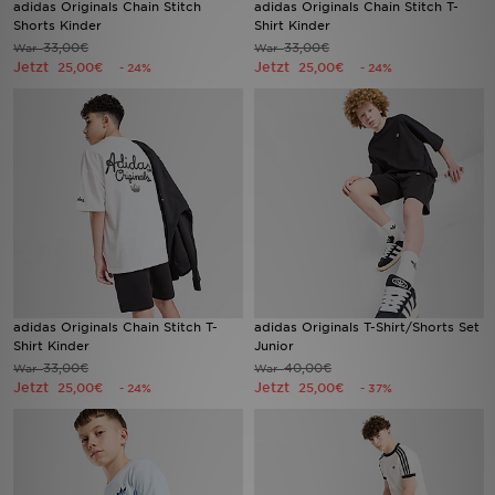
adidas Originals Chain Stitch
adidas Originals Chain Stitch T-
Shorts Kinder
Shirt Kinder
33,00€
33,00€
War
Sport
War
Jetzt
Jetzt
25,00€
25,00€
- 24%
- 24%
Lade Die APP
Geschenkkarte
Filialfinder
Mein JD
Meine Nachrichten
adidas Originals Chain Stitch T-
adidas Originals T-Shirt/Shorts Set
Shirt Kinder
Junior
Bestellverfolgung
33,00€
40,00€
War
War
Jetzt
Jetzt
25,00€
25,00€
- 24%
- 37%
Hilfe & Kontakt
Trending Styles