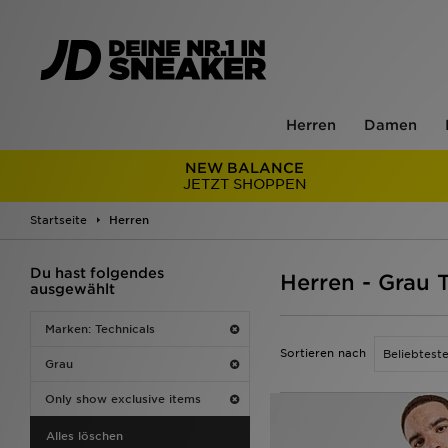
Herren
Damen
NEW BALANCE
JETZT SHOPPEN
Startseite
Herren
Du hast folgendes
Herren - Grau 
ausgewählt
Marken: Technicals
Sortieren nach
Grau
Only show exclusive items
Alles löschen