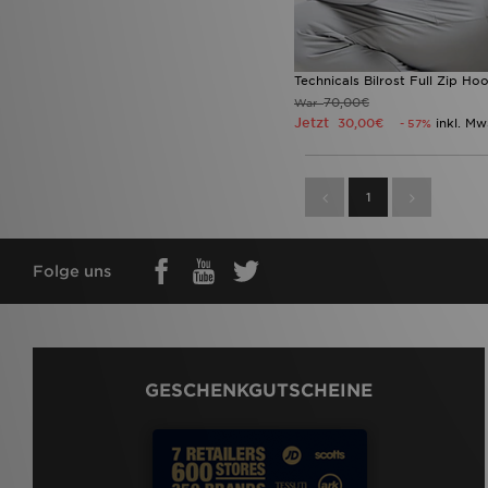
Technicals Bilrost Full Zip H
70,00€
War
Jetzt
30,00€
inkl. Mw
- 57%
1
Folge uns
GESCHENKGUTSCHEINE