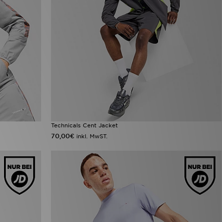
Technicals Cent Jacket
70,00€
inkl. MwST.