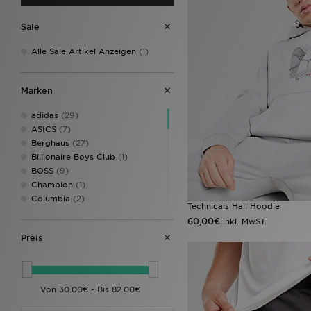
Sale
Alle Sale Artikel Anzeigen
(1)
Marken
adidas
(29)
ASICS
(7)
Berghaus
(27)
Billionaire Boys Club
(1)
BOSS
(9)
Champion
(1)
Columbia
(2)
Technicals Hail Hoodie
Crocs
(3)
60,00€
inkl. MwST.
DAILYSZN
(7)
Preis
EA7 Emporio Armani
(16)
Emporio Armani EA7
(1)
Fila
(2)
Fred Perry
(6)
Hoodrich
(35)
Jordan
(3)