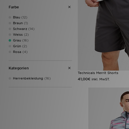
Lacoste
(10)
Farbe
McKenzie
(60)
MONTIREX
(6)
Blau
(12)
Napapijri
(18)
Braun
(1)
New Balance
(26)
Schwarz
(14)
New Era
(1)
Weiss
(2)
Nike
(71)
Grau
(16)
On Running
(6)
Grün
(2)
PUMA
(3)
Rosa
(4)
Reebok
(10)
Reprimo
(2)
Kategorien
Saucony
(2)
Technicals Merrit Shorts
Supply & Demand
(18)
Herrenbekleidung
(16)
41,00€
inkl. MwST.
Technicals
(16)
The North Face
(37)
Trailberg
(6)
Under Armour
(21)
Unlike Humans
(24)