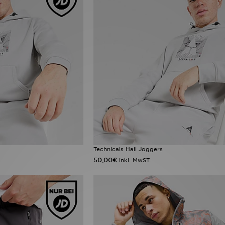
Technicals Hail Joggers
50,00€
inkl. MwST.