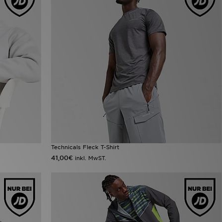
Technicals Fleck T-Shirt
41,00€
inkl. MwST.