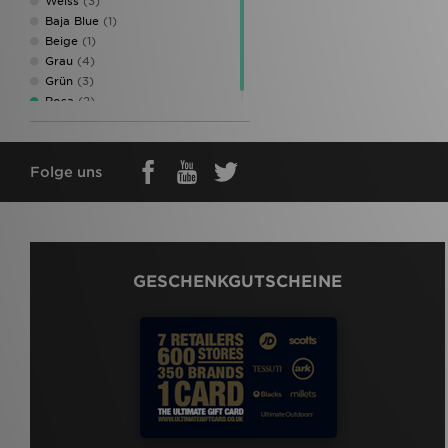
Weiss
(3)
Baja Blue
(1)
Beige
(1)
Grau
(4)
Grün
(3)
Rosa
(2)
Folge uns
GESCHENKGUTSCHEINE