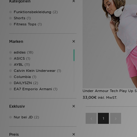
Kategorien
Funktionsbekleidung
(2)
Shorts
(1)
Fitness Tops
(1)
Marken
adidas
(18)
ASICS
(1)
AYBL
(11)
Calvin Klein Underwear
(1)
Columbia
(1)
DAILYSZN
(2)
EA7 Emporio Armani
(1)
Under Armour Tech Play Up S
Ed Hardy
(1)
33,00€
inkl. MwST.
Fila
(1)
Exklusiv
Hoodrich
(5)
Jordan
(3)
Nur bei JD
(2)
1
JUICY COUTURE
(6)
LEVI'S
(1)
MONTIREX
(8)
Preis