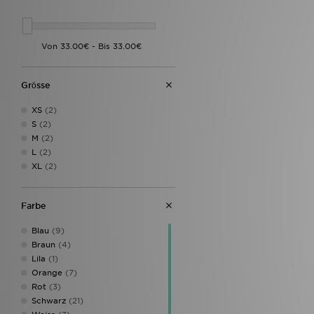
New Balance
(3)
Nike
(24)
PE Nation
(1)
Pink Soda Sport
(2)
PUMA
(5)
Red Run Activewear
(2)
Grӧsse
Reebok
(3)
The North Face
(7)
XS
(2)
Under Armour
(2)
S
(2)
Unlike Humans
(9)
M
(2)
Von Dutch
(4)
L
(2)
XL
(2)
Farbe
Blau
(9)
Braun
(4)
Lila
(1)
Orange
(7)
Rot
(3)
Schwarz
(21)