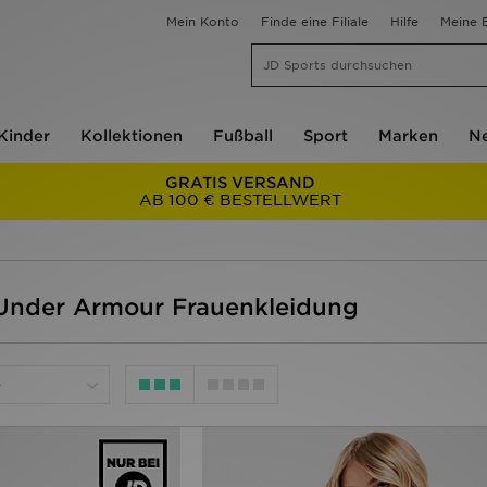
Mein Konto
Finde eine Filiale
Hilfe
Meine B
Kinder
Kollektionen
Fußball
Sport
Marken
Ne
GRATIS VERSAND
AB 100 € BESTELLWERT
 Under Armour Frauenkleidung