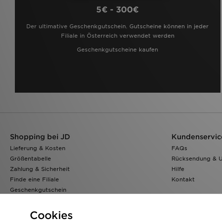
5€ - 300€
Der ultimative Geschenkgutschein. Gutscheine können in jeder
Filiale in Österreich verwendet werden
Geschenkgutscheine kaufen
Shopping bei JD
Kundenservic
Lieferung & Kosten
FAQs
Größentabelle
Rücksendung & 
Zahlung & Sicherheit
Hilfe
Finde eine Filiale
Kontakt
Geschenkgutschein
Klarna
Lade Die App
Cookies