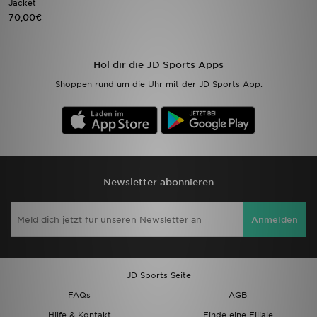
Jacket
70,00€
Sport
Lade Die APP
Hol dir die JD Sports Apps
Shoppen rund um die Uhr mit der JD Sports App.
Geschenkkarte
Filialfinder
Mein JD
Newsletter abonnieren
Meine Nachrichten
Anmelden
Bestellverfolgung
Hilfe & Kontakt
JD Sports Seite
Trending Styles
FAQs
AGB
Hilfe & Kontakt
Finde eine Filiale