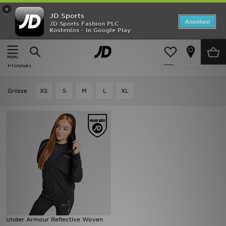
×
JD Sports
Startseite
Ansehen
JD Sports Fashion PLC
Kostenlos - In Google Play
Startseite
Frauen
Frauenkleidung
Jacken
ANGEBOTE
Frauen - Under Armour Jacken
verfeinern
Marken
Produkt
Neuheiten
Grӧsse
XS
S
M
L
XL
Herren
Damen
Kinder
Bestsellers
JD Exklusives
Under Armour Reflective Woven
Fußball