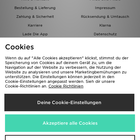
Bestellung & Lieferung
Impressum
Zahlung & Sicherheit
Rücksendung & Umtausch
Karriere
Klarna
Lade Die App
Datenschutz
Cookies
Cookies Einstellungen
Cookies
Partnerprogramm
Wenn du auf "Alle Cookies akzeptieren" klickst, stimmst du der
Speicherung von Cookies auf deinem Gerät zu, um die
Navigation auf der Website zu verbessern, die Nutzung der
Website zu analysieren und unsere Marketingbemühungen zu
unterstützen. Die Einstellungen können jederzeit in den
Cookie-Einstellungen angepasst werden. Sieh dir unsere
Cookie-Richtlinien an.
Cookie Richtlinien
Lieferung Nach
Deine Cookie-Einstellungen
Österreich
Wir akzeptieren folgende Zahlungsmethoden
Akzeptiere alle Cookies