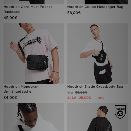
Hoodrich Core Multi Pocket
Hoodrich Coupe Messenger Bag
Rucksack
38,00€
Sport
45,00€
Lade Die APP
Geschenkkarte
Filialfinder
Mein JD
Meine Nachrichten
Hoodrich Monogram
Hoodrich Shade Crossbody Bag
Umhängetasche
35,00€
War
Bestellverfolgung
54,00€
Jetzt
25,00€
- 29%
Hilfe & Kontakt
Trending Styles