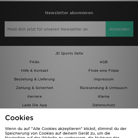
Newsletter abonnieren
Anmelden
JD Sports Seite
FAQs
AGB
Hilfe & Kontakt
Finde eine Filiale
Bestellung & Lieferung
Impressum
Zahlung & Sicherheit
Rücksendung & Umtausch
Karriere
Klarna
Lade Die App
Datenschutz
Cookies
Cookies Einstellungen
Cookies
Partnerprogramm
Wenn du auf "Alle Cookies akzeptieren" klickst, stimmst du der
Speicherung von Cookies auf deinem Gerät zu, um die
Navigation auf der Website zu verbessern, die Nutzung der