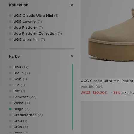
Kollektion
UGG Classic Ultra Mini
(1)
UGG Lowmel
(1)
Ugg Platform
(1)
Ugg Platform Collection
(1)
UGG Ultra Mini
(1)
Farbe
Blau
(13)
Braun
(7)
Gelb
(1)
UGG Classic Ultra Mini Platf
Lila
(1)
180,00€
War
Rot
(1)
Jetzt
120,00€
inkl. M
- 33%
Schwarz
(27)
Weiss
(7)
Beige
(7)
Cremefarben
(3)
Grau
(1)
Grün
(5)
Rosa
(7)