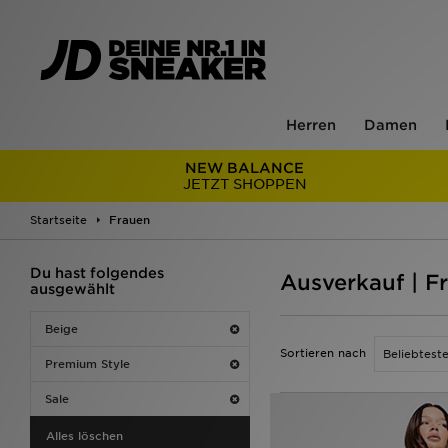
Herren
Damen
NEW BALANCE
JETZT SHOPPEN
Startseite
Frauen
Du hast folgendes
Ausverkauf | F
ausgewählt
Beige
Sortieren nach
Premium Style
Sale
Alles löschen