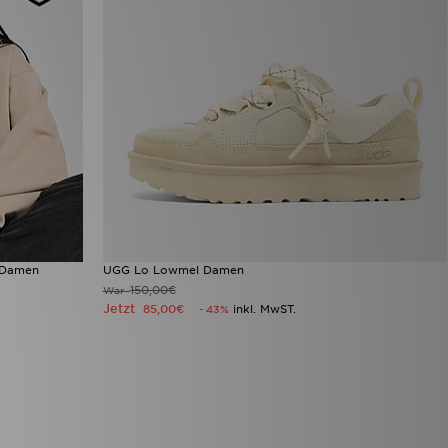
t Damen
UGG Lo Lowmel Damen
150,00€
War
Jetzt
85,00€
inkl. MwST.
- 43%