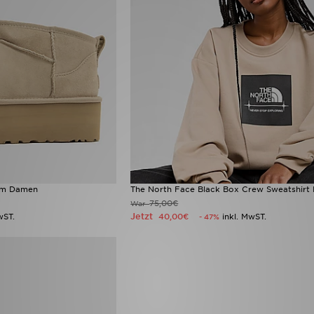
orm Damen
The North Face Black Box Crew Sweatshir
75,00€
War
Jetzt
wST.
40,00€
inkl. MwST.
- 47%