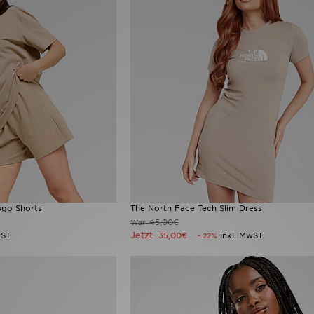
ogo Shorts
The North Face Tech Slim Dress
45,00€
War
Jetzt
ST.
35,00€
inkl. MwST.
- 22%