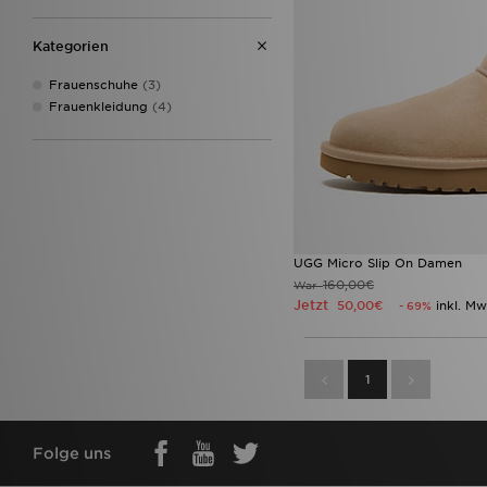
Kategorien
Frauenschuhe
(3)
Frauenkleidung
(4)
UGG Micro Slip On Damen
160,00€
War
Jetzt
50,00€
inkl. Mw
- 69%
1
Folge uns