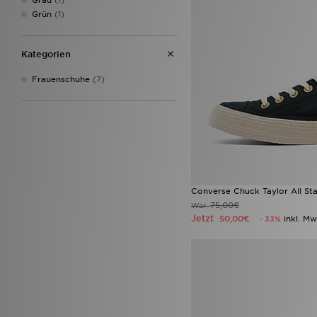
Grün
(1)
Kategorien
Frauenschuhe
(7)
Converse Chuck Taylor All St
75,00€
War
Jetzt
50,00€
inkl. Mw
- 33%