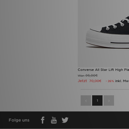
Converse All Star Lift High P
95,00€
War
Jetzt
70,00€
inkl. Mw
- 26%
1
Folge uns