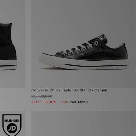
Converse Chuck Taylor All Star Ox Damen
80,00€
War
Jetzt
55,00€
inkl. MwST.
- 31%