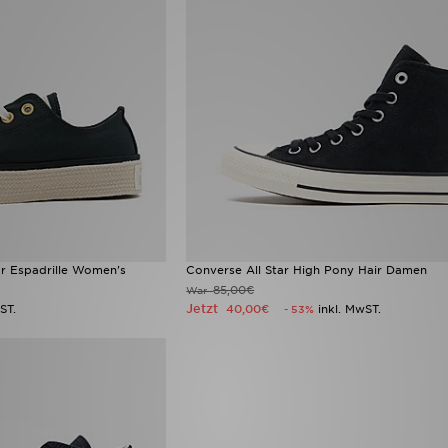
ar Espadrille Women's
Converse All Star High Pony Hair Damen
85,00€
War
Jetzt
ST.
40,00€
inkl. MwST.
- 53%