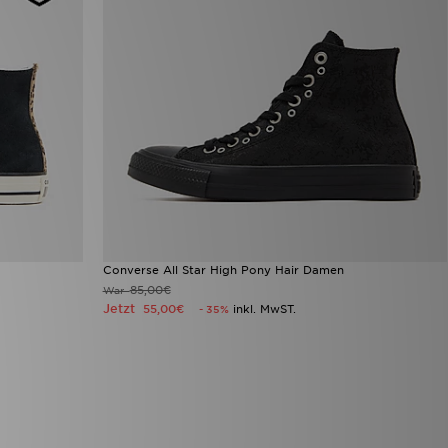
Converse All Star High Pony Hair Damen
85,00€
War
Jetzt
55,00€
inkl. MwST.
- 35%