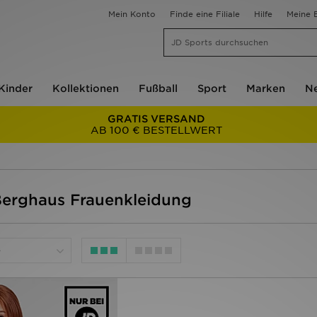
Mein Konto
Finde eine Filiale
Hilfe
Meine B
Kinder
Kollektionen
Fußball
Sport
Marken
Ne
GRATIS VERSAND
AB 100 € BESTELLWERT
Berghaus Frauenkleidung