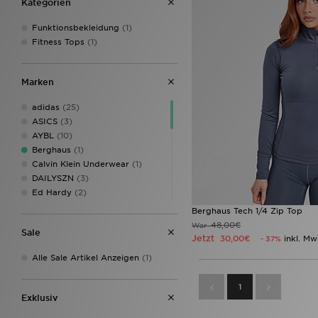
Kategorien
Funktionsbekleidung
(1)
Fitness Tops
(1)
Marken
adidas
(25)
ASICS
(3)
AYBL
(10)
Berghaus
(1)
Calvin Klein Underwear
(1)
DAILYSZN
(3)
Ed Hardy
(2)
Fila
(1)
Berghaus Tech 1/4 Zip Top
Hoodrich
(3)
48,00€
War
Sale
Jordan
(4)
Jetzt
30,00€
inkl. Mw
- 37%
JUICY COUTURE
(9)
Alle Sale Artikel Anzeigen
(1)
Levi's
(14)
Macron
(1)
1
McKenzie
(3)
Exklusiv
MONTIREX
(10)