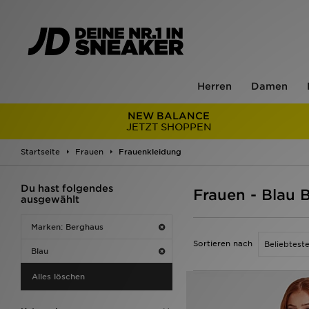
Herren
Damen
NEW BALANCE
JETZT SHOPPEN
Startseite
Frauen
Frauenkleidung
Du hast folgendes
Frauen - Blau 
ausgewählt
Marken: Berghaus
Sortieren nach
Blau
Alles löschen