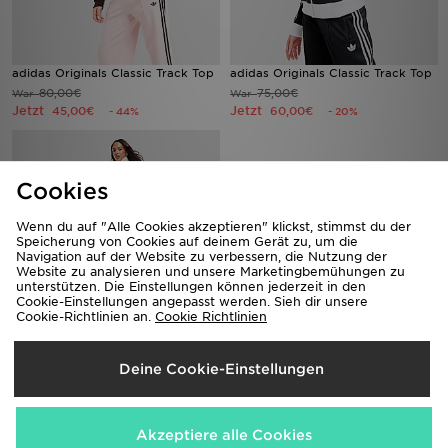
adidas Originals Classic Track Top
adidas Originals Classic Track Top
80,00€
75,00€
War
War
Jetzt
Jetzt
45,00€
60,00€
- 44%
- 20%
Cookies
Wenn du auf "Alle Cookies akzeptieren" klickst, stimmst du der
Speicherung von Cookies auf deinem Gerät zu, um die
Navigation auf der Website zu verbessern, die Nutzung der
Website zu analysieren und unsere Marketingbemühungen zu
unterstützen. Die Einstellungen können jederzeit in den
Cookie-Einstellungen angepasst werden. Sieh dir unsere
Cookie-Richtlinien an.
Cookie Richtlinien
adidas Originals Valentine's Day
Firebird Track Pants
Deine Cookie-Einstellungen
70,00€
War
Jetzt
40,00€
- 43%
Akzeptiere alle Cookies