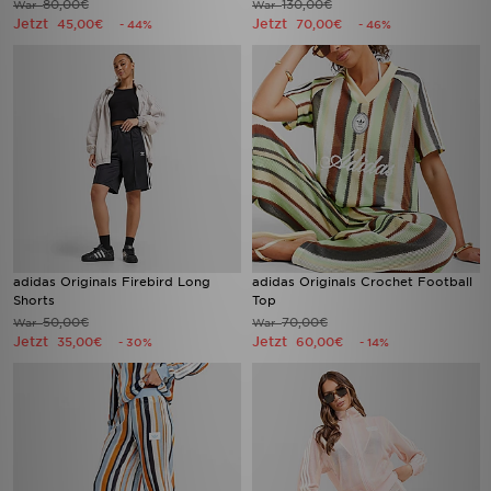
80,00€
130,00€
War
War
Jetzt
Jetzt
45,00€
70,00€
- 44%
- 46%
adidas Originals Firebird Long
adidas Originals Crochet Football
Shorts
Top
50,00€
70,00€
War
War
Jetzt
Jetzt
35,00€
60,00€
- 30%
- 14%