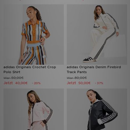
adidas Originals Crochet Crop
adidas Originals Denim Firebird
Polo Shirt
Track Pants
50,00€
80,00€
War
War
Jetzt
Jetzt
40,00€
50,00€
- 20%
- 37%