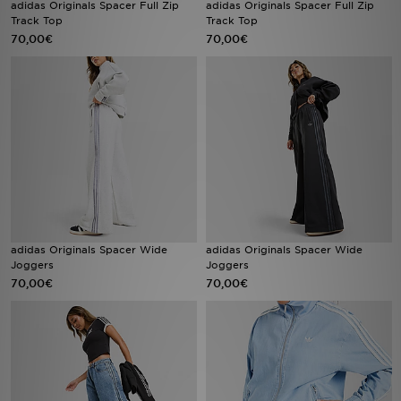
adidas Originals Spacer Full Zip
adidas Originals Spacer Full Zip
Track Top
Track Top
70,00€
70,00€
Sport
Lade Die APP
Geschenkkarte
Filialfinder
Mein JD
Meine Nachrichten
adidas Originals Spacer Wide
adidas Originals Spacer Wide
Joggers
Joggers
70,00€
70,00€
Bestellverfolgung
Hilfe & Kontakt
Trending Styles