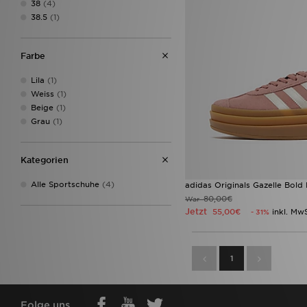
38
(4)
38.5
(1)
Farbe
Lila
(1)
Weiss
(1)
Beige
(1)
Grau
(1)
Kategorien
Alle Sportschuhe
(4)
adidas Originals Gazelle Bold
80,00€
War
Jetzt
55,00€
inkl. Mw
- 31%
1
Folge uns