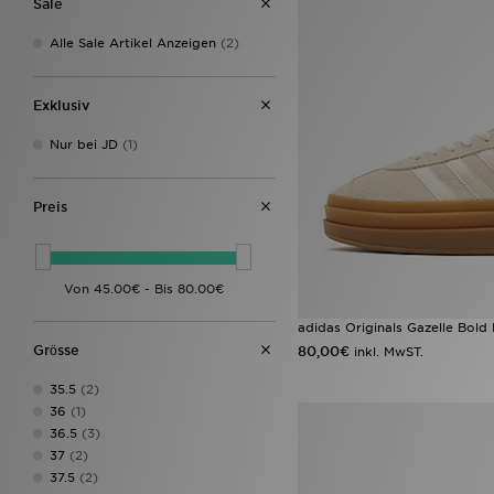
Sale
Alle Sale Artikel Anzeigen
(2)
Exklusiv
Nur bei JD
(1)
Preis
adidas Originals Gazelle Bold
Grӧsse
80,00€
inkl. MwST.
35.5
(2)
36
(1)
36.5
(3)
37
(2)
37.5
(2)