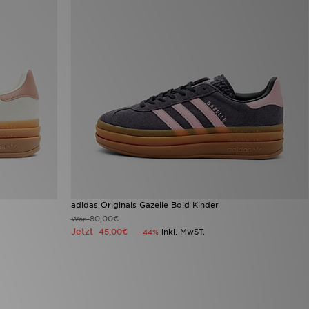
adidas Originals Gazelle Bold Kinder
80,00€
War
Jetzt
45,00€
inkl. MwST.
- 44%