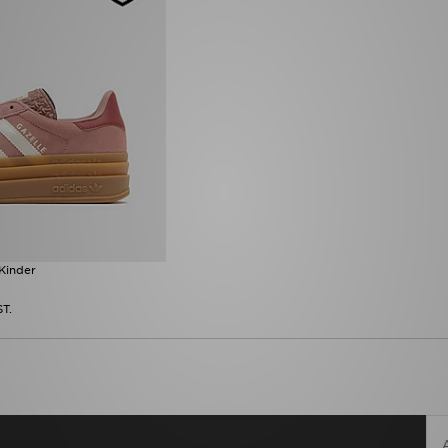
 Kinder
ST.