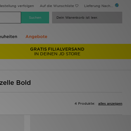
estellung verfolgen
Auf die Wunschliste
Lieferung Nach...
Dein Warenkorb ist leer.
uheiten
Angebote
GRATIS FILIALVERSAND
IN DEINEN JD STORE
zelle Bold
4 Produkte:
alles anzeigen