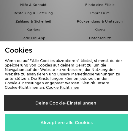
Hilfe & Kontakt
Finde eine Filiale
Bestellung & Lieferung
Impressum
Zahlung & Sicherheit
Rücksendung & Umtausch
Karriere
Klarna
Lade Die App
Datenschutz
Cookies
Cookies Einstellungen
Cookies
Partnerprogramm
Wenn du auf "Alle Cookies akzeptieren" klickst, stimmst du der
Speicherung von Cookies auf deinem Gerät zu, um die
Navigation auf der Website zu verbessern, die Nutzung der
Website zu analysieren und unsere Marketingbemühungen zu
unterstützen. Die Einstellungen können jederzeit in den
Cookie-Einstellungen angepasst werden. Sieh dir unsere
Cookie-Richtlinien an.
Cookie Richtlinien
Lieferung Nach
Deine Cookie-Einstellungen
Österreich
Wir akzeptieren folgende Zahlungsmethoden
Akzeptiere alle Cookies