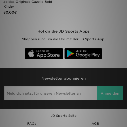
adidas Originals Gazelle Bold
Kinder
80,00€
Sport
Lade Die APP
Hol dir die JD Sports Apps
Geschenkkarte
Shoppen rund um die Uhr mit der JD Sports App.
Filialfinder
Mein JD
Meine Nachrichten
Newsletter abonnieren
Bestellverfolgung
Anmelden
Hilfe & Kontakt
JD Sports Seite
Trending Styles
FAQs
AGB