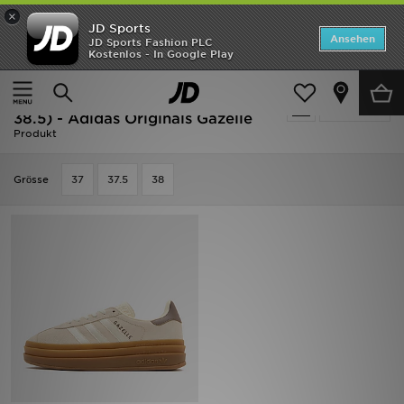
×
JD Sports
Startseite
Ansehen
JD Sports Fashion PLC
Kostenlos - In Google Play
Startseite
Kinder
Schuhe Jugendliche (Gr. 36-38.5)
ANGEBOTE
Beige Schuhe Jugendliche (Gr. 36-
verfeinern
Marken
38.5) - Adidas Originals Gazelle
Produkt
Neuheiten
Grӧsse
37
37.5
38
Herren
Damen
Kinder
Bestsellers
JD Exklusives
Fußball