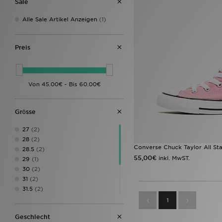
Sale
Alle Sale Artikel Anzeigen
(1)
Preis
Grӧsse
27
(2)
28
(2)
Converse Chuck Taylor All Sta
28.5
(2)
55,00€
inkl. MwST.
29
(1)
30
(2)
31
(2)
31.5
(2)
32
(1)
1
33
(1)
Geschlecht
33.5
(1)