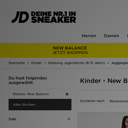
Herren
Damen
NEW BALANCE
JETZT SHOPPEN
Startseite
Kinder
Kleidung Jugendliche (8-15 Jahre)
Joggingh
Du hast folgendes
Kinder - New 
ausgewählt
Marken: New Balance
Sortieren nach
Alles löschen
Sale