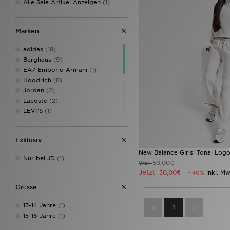
Alle Sale Artikel Anzeigen
(1)
Marken
adidas
(18)
Berghaus
(9)
EA7 Emporio Armani
(1)
Hoodrich
(8)
Jordan
(2)
Lacoste
(2)
LEVI'S
(1)
McKenzie
(7)
MONTIREX
(3)
Exklusiv
New Balance
(1)
Nike
(55)
New Balance Girls' Tonal Log
Nur bei JD
(1)
Pink Soda Sport
(5)
50,00€
War
Jetzt
Supply & Demand
(9)
30,00€
inkl. Mw
- 40%
Technicals
(1)
Grӧsse
The North Face
(10)
Under Armour
(8)
13-14 Jahre
(1)
1
Unlike Humans
(1)
15-16 Jahre
(1)