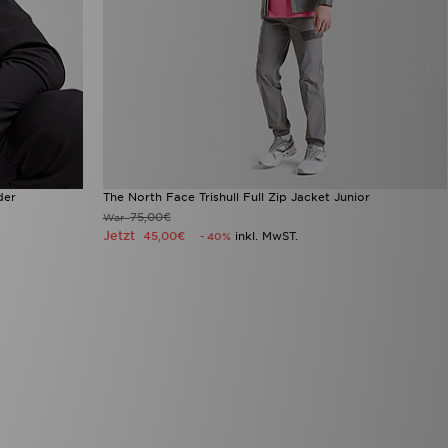
der
The North Face Trishull Full Zip Jacket Junior
75,00€
War
Jetzt
45,00€
inkl. MwST.
- 40%