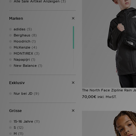
Alle Sale Artikel Anzeigen
(3)
Marken
adidas
(5)
Berghaus
(8)
Hoodrich
(1)
McKenzie
(4)
MONTIREX
(3)
Napapijri
(1)
New Balance
(1)
Nike
(13)
Technicals
(1)
Exklusiv
The North Face
(13)
Trailberg
(5)
The North Face Zipline Rain J
Nur bei JD
(9)
Under Armour
(11)
70,00€
inkl. MwST.
Zavetti Canada
(7)
Grӧsse
15-16 Jahre
(11)
S
(12)
M
(11)