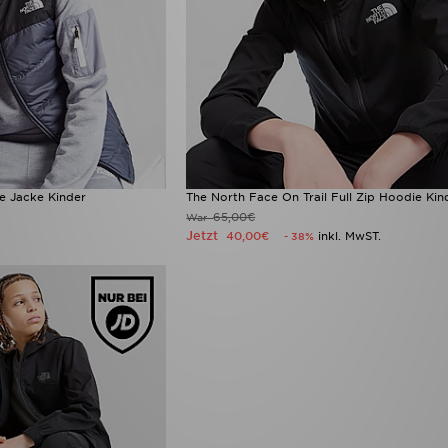
e Jacke Kinder
The North Face On Trail Full Zip Hoodie Kin
65,00€
War
Jetzt
40,00€
inkl. MwST.
- 38%