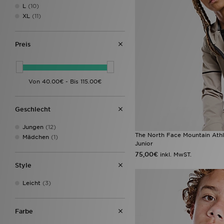
L
(10)
XL
(11)
Preis
Geschlecht
Jungen
(12)
The North Face Mountain Athl
Mädchen
(1)
Junior
75,00€
inkl. MwST.
Style
Leicht
(3)
Farbe