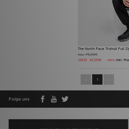
The North Face Trishull Full Z
75,00€
War
Jetzt
45,00€
inkl. Mw
- 40%
1
Folge uns