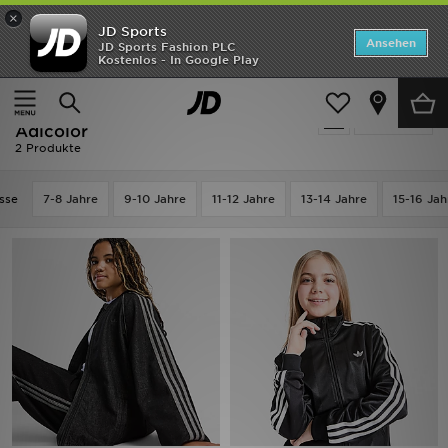
×
JD Sports
Startseite
Ansehen
JD Sports Fashion PLC
Kostenlos - In Google Play
Startseite
Kinder
Kleidung Jugendliche (8-15 Jahre)
Jacken
ANGEBOTE
Schwarz Jacken - Adidas Originals
verfeinern
Marken
Adicolor
2 Produkte
Neuheiten
sse
7-8 Jahre
9-10 Jahre
11-12 Jahre
13-14 Jahre
15-16 Jah
Herren
Damen
Kinder
Bestsellers
JD Exklusives
Fußball