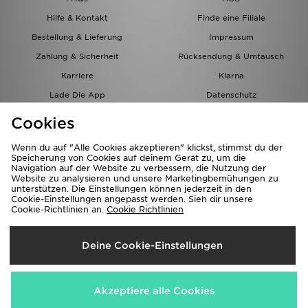
Hilfe & Kontakt
Finde eine Filiale
Bestellung & Lieferung
Impressum
Zahlung & Sicherheit
Rücksendung & Umtausch
Karriere
Klarna
Lade Die App
Datenschutz
Cookies
Cookies Einstellungen
Cookies
Partnerprogramm
Wenn du auf "Alle Cookies akzeptieren" klickst, stimmst du der
Speicherung von Cookies auf deinem Gerät zu, um die
Navigation auf der Website zu verbessern, die Nutzung der
Website zu analysieren und unsere Marketingbemühungen zu
unterstützen. Die Einstellungen können jederzeit in den
Cookie-Einstellungen angepasst werden. Sieh dir unsere
Cookie-Richtlinien an.
Cookie Richtlinien
Lieferung Nach
Deine Cookie-Einstellungen
Österreich
Wir akzeptieren folgende Zahlungsmethoden
Akzeptiere alle Cookies