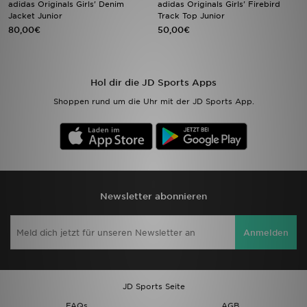
adidas Originals Girls' Denim
adidas Originals Girls' Firebird
Jacket Junior
Track Top Junior
80,00€
50,00€
Sport
Lade Die APP
Hol dir die JD Sports Apps
Geschenkkarte
Shoppen rund um die Uhr mit der JD Sports App.
Filialfinder
Mein JD
Meine Nachrichten
Newsletter abonnieren
Bestellverfolgung
Anmelden
Hilfe & Kontakt
Trending Styles
JD Sports Seite
FAQs
AGB