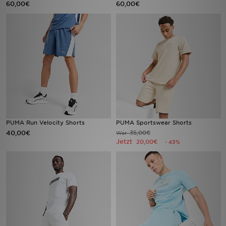
60,00€
60,00€
Sport
Lade Die APP
Geschenkkarte
Filialfinder
Mein JD
PUMA Run Velocity Shorts
PUMA Sportswear Shorts
40,00€
35,00€
War
Meine Nachrichten
Jetzt
20,00€
- 43%
Bestellverfolgung
Hilfe & Kontakt
Trending Styles