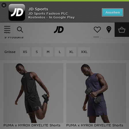
×
JD Sports
Startseite
Ansehen
JD Sports Fashion PLC
Kostenlos - In Google Play
Startseite
Herren
Herrenbekleidung
Shorts
ANGEBOTE
Herren - PUMA Shorts
verfeinern
Marken
9 Produkte
Neuheiten
Grӧsse
XS
S
M
L
XL
XXL
Herren
Damen
Kinder
Bestsellers
JD Exklusives
PUMA x HYROX DRYELITE Shorts
PUMA x HYROX DRYELITE Shorts
Fußball