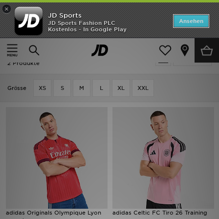
×
JD Sports
Startseite
Ansehen
JD Sports Fashion PLC
Kostenlos - In Google Play
Startseite
Herren
Herrenbekleidung
Replica
ANGEBOTE
Herren - Rosa Adidas Replica
verfeinern
Marken
2 Produkte
Neuheiten
Grӧsse
XS
S
M
L
XL
XXL
Herren
Damen
Kinder
Bestsellers
JD Exklusives
adidas Originals Olympique Lyon
adidas Celtic FC Tiro 26 Training
Fußball