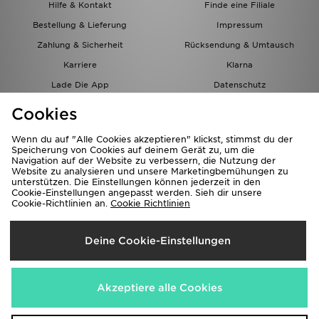
Hilfe & Kontakt
Finde eine Filiale
Bestellung & Lieferung
Impressum
Zahlung & Sicherheit
Rücksendung & Umtausch
Karriere
Klarna
Lade Die App
Datenschutz
Cookies
Cookies Einstellungen
Cookies
Partnerprogramm
Wenn du auf "Alle Cookies akzeptieren" klickst, stimmst du der
Speicherung von Cookies auf deinem Gerät zu, um die
Navigation auf der Website zu verbessern, die Nutzung der
Website zu analysieren und unsere Marketingbemühungen zu
unterstützen. Die Einstellungen können jederzeit in den
Cookie-Einstellungen angepasst werden. Sieh dir unsere
Cookie-Richtlinien an.
Cookie Richtlinien
Lieferung Nach
Deine Cookie-Einstellungen
Österreich
Wir akzeptieren folgende Zahlungsmethoden
Akzeptiere alle Cookies