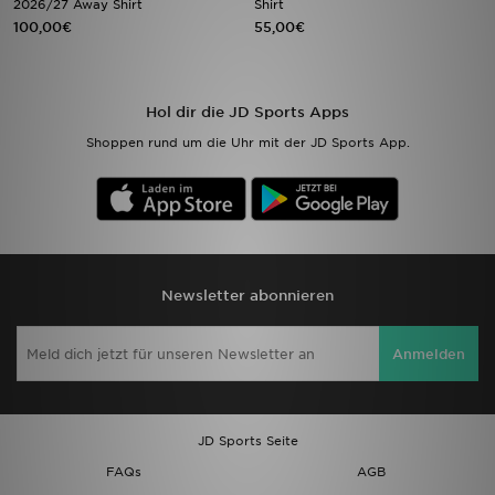
2026/27 Away Shirt
Shirt
100,00€
55,00€
Sport
Lade Die APP
Hol dir die JD Sports Apps
Shoppen rund um die Uhr mit der JD Sports App.
Geschenkkarte
Filialfinder
Mein JD
Newsletter abonnieren
Meine Nachrichten
Anmelden
Bestellverfolgung
Hilfe & Kontakt
JD Sports Seite
Trending Styles
FAQs
AGB