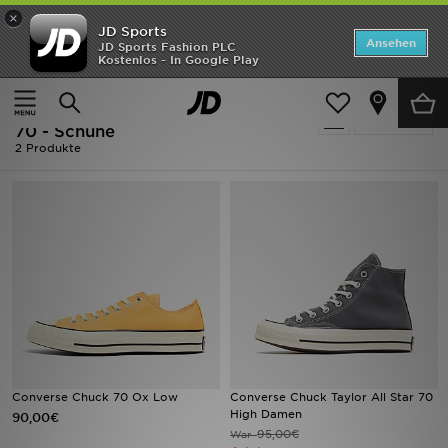
×
JD Sports
Startseite
Ansehen
JD Sports Fashion PLC
Kostenlos - In Google Play
Startseite
Herren
ANGEBOTE
Herren - Converse Converse Chuck
verfeinern
Marken
70 - Schuhe
2 Produkte
Neuheiten
Herren
Damen
Kinder
Bestsellers
Converse Chuck 70 Ox Low
Converse Chuck Taylor All Star 70
JD Exklusives
High Damen
90,00€
95,00€
War
Fußball