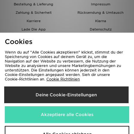
Bestellung & Lieferung
Impressum
Zahlung & Sicherheit
Rücksendung & Umtausch
Karriere
Klarna
Lade Die App
Datenschutz
Cookies
Cookies Einstellungen
Cookies
Partnerprogramm
Wenn du auf "Alle Cookies akzeptieren" klickst, stimmst du der
Speicherung von Cookies auf deinem Gerät zu, um die
Navigation auf der Website zu verbessern, die Nutzung der
Website zu analysieren und unsere Marketingbemühungen zu
unterstützen. Die Einstellungen können jederzeit in den
Cookie-Einstellungen angepasst werden. Sieh dir unsere
Cookie-Richtlinien an.
Cookie Richtlinien
Lieferung Nach
Deine Cookie-Einstellungen
Österreich
Wir akzeptieren folgende Zahlungsmethoden
Akzeptiere alle Cookies
Corporate Website
www.jdplc.com