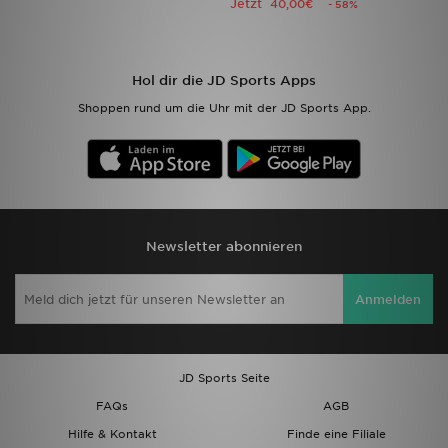
Jetzt
40,00€
- 58%
Sport
Hol dir die JD Sports Apps
Lade Die APP
Shoppen rund um die Uhr mit der JD Sports App.
Geschenkkarte
Filialfinder
Mein JD
Newsletter abonnieren
Meine Nachrichten
Anmelden
Bestellverfolgung
Hilfe & Kontakt
JD Sports Seite
FAQs
AGB
Trending Styles
Hilfe & Kontakt
Finde eine Filiale