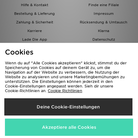
Hilfe & Kontakt
Finde eine Filiale
Bestellung & Lieferung
Impressum
Zahlung & Sicherheit
Rücksendung & Umtausch
Karriere
Klarna
Lade Die App
Datenschutz
Cookies
Cookies Einstellungen
Cookies
Partnerprogramm
Wenn du auf "Alle Cookies akzeptieren" klickst, stimmst du der
Speicherung von Cookies auf deinem Gerät zu, um die
Navigation auf der Website zu verbessern, die Nutzung der
Website zu analysieren und unsere Marketingbemühungen zu
unterstützen. Die Einstellungen können jederzeit in den
Cookie-Einstellungen angepasst werden. Sieh dir unsere
Cookie-Richtlinien an.
Cookie Richtlinien
Lieferung Nach
Deine Cookie-Einstellungen
Österreich
Wir akzeptieren folgende Zahlungsmethoden
Akzeptiere alle Cookies