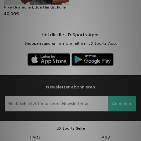
Nike Huarache Edge Handschuhe
40,00€
Sport
Lade Die APP
Hol dir die JD Sports Apps
Geschenkkarte
Shoppen rund um die Uhr mit der JD Sports App.
Filialfinder
Mein JD
Meine Nachrichten
Newsletter abonnieren
Bestellverfolgung
Anmelden
Hilfe & Kontakt
JD Sports Seite
Trending Styles
FAQs
AGB