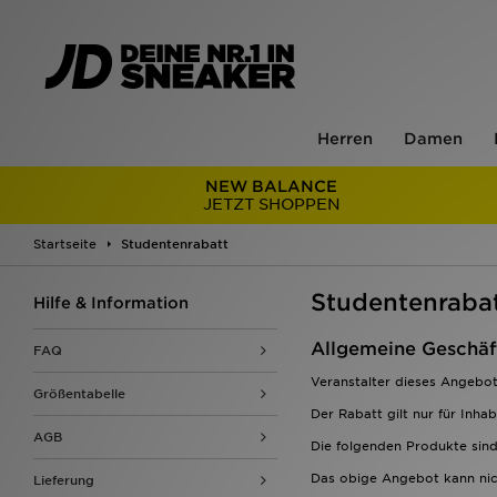
Herren
Damen
NEW BALANCE
JETZT SHOPPEN
Startseite
Studentenrabatt
Studentenraba
Hilfe & Information
Allgemeine Geschäf
FAQ
Veranstalter dieses Angebot
Größentabelle
Der Rabatt gilt nur für Inh
AGB
Die folgenden Produkte sin
Das obige Angebot kann nic
Lieferung