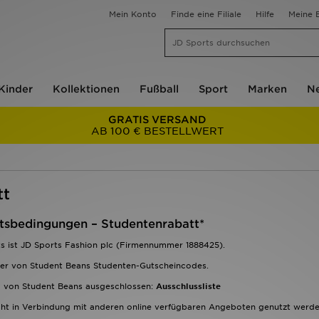
Mein Konto
Finde eine Filiale
Hilfe
Meine B
Kinder
Kollektionen
Fußball
Sport
Marken
Ne
GRATIS VERSAND
AB 100 € BESTELLWERT
tt
tsbedingungen – Studentenrabatt*
s ist JD Sports Fashion plc (Firmennummer 1888425).
aber von Student Beans Studenten-Gutscheincodes.
d von Student Beans ausgeschlossen:
Ausschlussliste
ht in Verbindung mit anderen online verfügbaren Angeboten genutzt werde