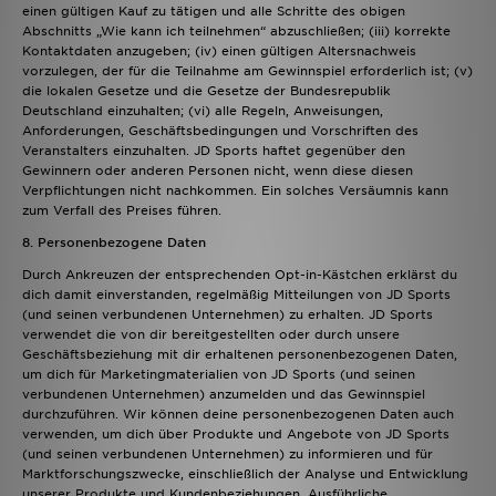
einen gültigen Kauf zu tätigen und alle Schritte des obigen
Abschnitts „Wie kann ich teilnehmen“ abzuschließen; (iii) korrekte
Kontaktdaten anzugeben; (iv) einen gültigen Altersnachweis
vorzulegen, der für die Teilnahme am Gewinnspiel erforderlich ist; (v)
die lokalen Gesetze und die Gesetze der Bundesrepublik
Deutschland einzuhalten; (vi) alle Regeln, Anweisungen,
Anforderungen, Geschäftsbedingungen und Vorschriften des
Veranstalters einzuhalten. JD Sports haftet gegenüber den
Gewinnern oder anderen Personen nicht, wenn diese diesen
Verpflichtungen nicht nachkommen. Ein solches Versäumnis kann
zum Verfall des Preises führen.
8. Personenbezogene Daten
Durch Ankreuzen der entsprechenden Opt-in-Kästchen erklärst du
dich damit einverstanden, regelmäßig Mitteilungen von JD Sports
(und seinen verbundenen Unternehmen) zu erhalten. JD Sports
verwendet die von dir bereitgestellten oder durch unsere
Geschäftsbeziehung mit dir erhaltenen personenbezogenen Daten,
um dich für Marketingmaterialien von JD Sports (und seinen
verbundenen Unternehmen) anzumelden und das Gewinnspiel
durchzuführen. Wir können deine personenbezogenen Daten auch
verwenden, um dich über Produkte und Angebote von JD Sports
(und seinen verbundenen Unternehmen) zu informieren und für
Marktforschungszwecke, einschließlich der Analyse und Entwicklung
unserer Produkte und Kundenbeziehungen. Ausführliche