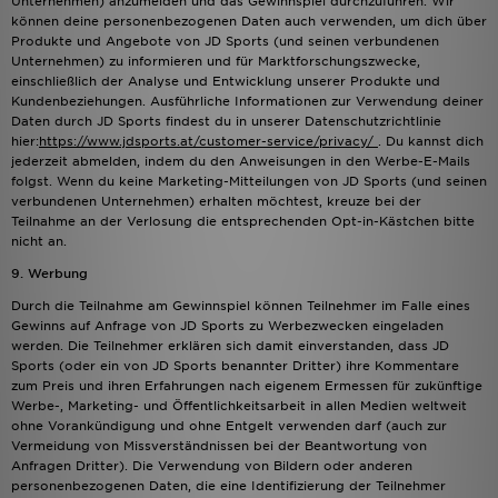
Unternehmen) anzumelden und das Gewinnspiel durchzuführen. Wir
können deine personenbezogenen Daten auch verwenden, um dich über
Produkte und Angebote von JD Sports (und seinen verbundenen
Unternehmen) zu informieren und für Marktforschungszwecke,
einschließlich der Analyse und Entwicklung unserer Produkte und
Kundenbeziehungen. Ausführliche Informationen zur Verwendung deiner
Daten durch JD Sports findest du in unserer Datenschutzrichtlinie
hier:
https://www.jdsports.at/customer-service/privacy/
. Du kannst dich
jederzeit abmelden, indem du den Anweisungen in den Werbe-E-Mails
folgst. Wenn du keine Marketing-Mitteilungen von JD Sports (und seinen
verbundenen Unternehmen) erhalten möchtest, kreuze bei der
Teilnahme an der Verlosung die entsprechenden Opt-in-Kästchen bitte
nicht an.
9. Werbung
Durch die Teilnahme am Gewinnspiel können Teilnehmer im Falle eines
Gewinns auf Anfrage von JD Sports zu Werbezwecken eingeladen
werden. Die Teilnehmer erklären sich damit einverstanden, dass JD
Sports (oder ein von JD Sports benannter Dritter) ihre Kommentare
zum Preis und ihren Erfahrungen nach eigenem Ermessen für zukünftige
Werbe-, Marketing- und Öffentlichkeitsarbeit in allen Medien weltweit
ohne Vorankündigung und ohne Entgelt verwenden darf (auch zur
Vermeidung von Missverständnissen bei der Beantwortung von
Anfragen Dritter). Die Verwendung von Bildern oder anderen
personenbezogenen Daten, die eine Identifizierung der Teilnehmer