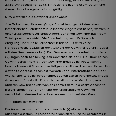
(deutscher Zeit) und endet am Donnerstag, den 15. Mai 2025, um
23:59 Uhr (deutscher Zeit). Einträge, die nach diesem Datum und
dieser Uhrzeit eingehen sind ungültig.
6. Wie werden die Gewinner ausgewählt?
Alle Teilnehmer, die eine gültige Anmeldung gemäß den oben
beschriebenen Schritten zur Teilnahme eingereicht haben, werden in
einen Zufallsgenerator eingetragen, der einen Gewinner nach dem
Zufallsprinzip auswählt. Die Entscheidung von JD Sports ist
endgültig und für alle Teilnehmer bindend. Es wird keine
Korrespondenz bezüglich der Auswahl der Gewinner geführt (außer
mit den Gewinnern selbst). Der Gewinner wird innerhalb von sieben
(7) Tagen nach Schließung des Gewinnspiels per E-Mail über seinen
Gewinn benachrichtigt. Der Gewinner muss seine Postanschrift
innerhalb von 48 Stunden bestätigen, damit der Preis an die von ihm
gewählte Adresse geschickt werden kann. Informationen darüber,
wie JD Sports deine personenbezogenen Daten verarbeitet, findest
du unten in Absatz 8. JD Sports behält sich das Recht vor, einen
anderen Gewinner auszuwählen (gemäß dem in diesem Abschnitt
beschriebenen Verfahren), und der ursprüngliche Gewinner
verzichtet in diesem Fall auf seinen Anspruch auf den Preis.
7. Pflichten der Gewinner
Die Gewinner sind dafür verantwortlich: (i) alle vom Preis
ausgeschlossenen Leistungen zu organisieren und zu bezahlen; (ii)