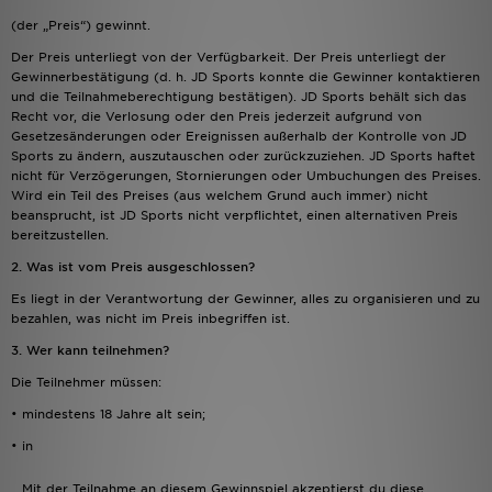
(der „Preis“) gewinnt.
Sport
Der Preis unterliegt von der Verfügbarkeit. Der Preis unterliegt der
Gewinnerbestätigung (d. h. JD Sports konnte die Gewinner kontaktieren
und die Teilnahmeberechtigung bestätigen). JD Sports behält sich das
Lade Die APP
Recht vor, die Verlosung oder den Preis jederzeit aufgrund von
Gesetzesänderungen oder Ereignissen außerhalb der Kontrolle von JD
Geschenkkarte
Sports zu ändern, auszutauschen oder zurückzuziehen. JD Sports haftet
nicht für Verzögerungen, Stornierungen oder Umbuchungen des Preises.
Wird ein Teil des Preises (aus welchem Grund auch immer) nicht
Filialfinder
beansprucht, ist JD Sports nicht verpflichtet, einen alternativen Preis
bereitzustellen.
Mein JD
2. Was ist vom Preis ausgeschlossen?
Es liegt in der Verantwortung der Gewinner, alles zu organisieren und zu
Meine Nachrichten
bezahlen, was nicht im Preis inbegriffen ist.
3. Wer kann teilnehmen?
Bestellverfolgung
Die Teilnehmer müssen:
Hilfe & Kontakt
• mindestens 18 Jahre alt sein;
• in
Trending Styles
Mit der Teilnahme an diesem Gewinnspiel akzeptierst du diese