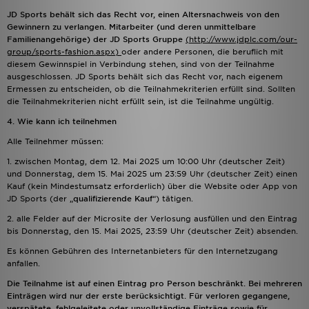
JD Sports behält sich das Recht vor, einen Altersnachweis von den
Gewinnern zu verlangen. Mitarbeiter (und deren unmittelbare
Familienangehörige) der JD Sports Gruppe
(http://www.jdplc.com/our-
group/sports-fashion.aspx)
oder andere Personen, die beruflich mit
diesem Gewinnspiel in Verbindung stehen, sind von der Teilnahme
ausgeschlossen. JD Sports behält sich das Recht vor, nach eigenem
Ermessen zu entscheiden, ob die Teilnahmekriterien erfüllt sind. Sollten
die Teilnahmekriterien nicht erfüllt sein, ist die Teilnahme ungültig.
4. Wie kann ich teilnehmen
Alle Teilnehmer müssen:
1. zwischen Montag, dem 12. Mai 2025 um 10:00 Uhr (deutscher Zeit)
und Donnerstag, dem 15. Mai 2025 um 23:59 Uhr (deutscher Zeit) einen
Kauf (kein Mindestumsatz erforderlich) über die Website oder App von
JD Sports (der „
qualifizierende Kauf
“) tätigen.
2. alle Felder auf der Microsite der Verlosung ausfüllen und den Eintrag
bis Donnerstag, den 15. Mai 2025, 23:59 Uhr (deutscher Zeit) absenden.
Es können Gebühren des Internetanbieters für den Internetzugang
anfallen.
Die Teilnahme ist auf einen Eintrag pro Person beschränkt. Bei mehreren
Einträgen wird nur der erste berücksichtigt. Für verloren gegangene,
verspätete, fehlgeleitete oder unvollständige Einträge sowie für