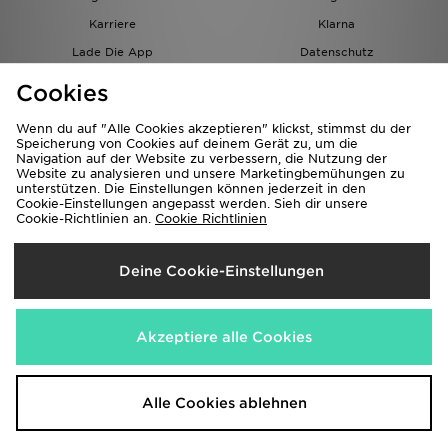
Karriere
Klarna
Lade Die App
Datenschutz
Cookies
Cookies Einstellungen
Cookies
Partnerprogramm
Wenn du auf "Alle Cookies akzeptieren" klickst, stimmst du der
Speicherung von Cookies auf deinem Gerät zu, um die
Navigation auf der Website zu verbessern, die Nutzung der
Website zu analysieren und unsere Marketingbemühungen zu
unterstützen. Die Einstellungen können jederzeit in den
Cookie-Einstellungen angepasst werden. Sieh dir unsere
Cookie-Richtlinien an.
Cookie Richtlinien
Lieferung Nach
Deine Cookie-Einstellungen
Österreich
Wir akzeptieren folgende Zahlungsmethoden
Akzeptiere alle Cookies
Corporate Website
www.jdplc.com
Alle Cookies ablehnen
Copyright © 2026 JD Sports Alle Rechte vorbehalten