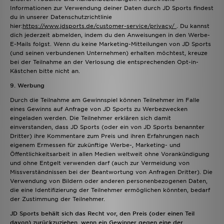
Informationen zur Verwendung deiner Daten durch JD Sports findest
du in unserer Datenschutzrichtlinie
hier:
https://www.jdsports.de/customer-service/privacy/
. Du kannst
dich jederzeit abmelden, indem du den Anweisungen in den Werbe-
E-Mails folgst. Wenn du keine Marketing-Mitteilungen von JD Sports
(und seinen verbundenen Unternehmen) erhalten möchtest, kreuze
bei der Teilnahme an der Verlosung die entsprechenden Opt-in-
Kästchen bitte nicht an.
9. Werbung
Durch die Teilnahme am Gewinnspiel können Teilnehmer im Falle
eines Gewinns auf Anfrage von JD Sports zu Werbezwecken
eingeladen werden. Die Teilnehmer erklären sich damit
einverstanden, dass JD Sports (oder ein von JD Sports benannter
Dritter) ihre Kommentare zum Preis und ihren Erfahrungen nach
eigenem Ermessen für zukünftige Werbe-, Marketing- und
Öffentlichkeitsarbeit in allen Medien weltweit ohne Vorankündigung
und ohne Entgelt verwenden darf (auch zur Vermeidung von
Missverständnissen bei der Beantwortung von Anfragen Dritter). Die
Verwendung von Bildern oder anderen personenbezogenen Daten,
die eine Identifizierung der Teilnehmer ermöglichen könnten, bedarf
der Zustimmung der Teilnehmer.
JD Sports behält sich das Recht vor, den Preis (oder einen Teil
davon) zurückzuziehen, wenn ein Gewinner gegen eine der