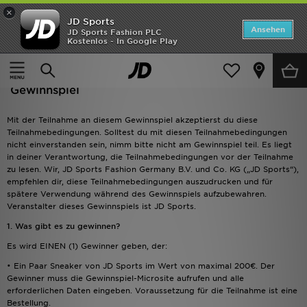
×
JD Sports
Startseite
Ansehen
JD Sports Fashion PLC
Kostenlos - In Google Play
Startseite
Teilnahmebedingungen für das JD Sneaker-Gewinnspiel
ANGEBOTE
Teilnahmebedingungen für das JD Sneaker-
Marken
Gewinnspiel
Neuheiten
Mit der Teilnahme an diesem Gewinnspiel akzeptierst du diese
Teilnahmebedingungen. Solltest du mit diesen Teilnahmebedingungen
nicht einverstanden sein, nimm bitte nicht am Gewinnspiel teil. Es liegt
Herren
in deiner Verantwortung, die Teilnahmebedingungen vor der Teilnahme
zu lesen. Wir, JD Sports Fashion Germany B.V. und Co. KG („JD Sports“),
Damen
empfehlen dir, diese Teilnahmebedingungen auszudrucken und für
spätere Verwendung während des Gewinnspiels aufzubewahren.
Veranstalter dieses Gewinnspiels ist JD Sports.
Kinder
1. Was gibt es zu gewinnen?
Bestsellers
Es wird EINEN (1) Gewinner geben, der:
• Ein Paar Sneaker von JD Sports im Wert von maximal 200€. Der
JD Exklusives
Gewinner muss die Gewinnspiel-Microsite aufrufen und alle
erforderlichen Daten eingeben. Voraussetzung für die Teilnahme ist eine
Bestellung.
Fußball