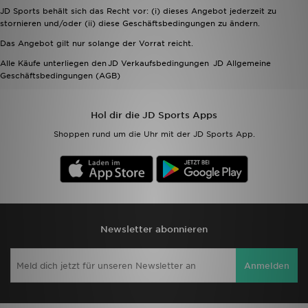
JD Sports behält sich das Recht vor: (i) dieses Angebot jederzeit zu
stornieren und/oder (ii) diese Geschäftsbedingungen zu ändern.
Sport
Das Angebot gilt nur solange der Vorrat reicht.
Lade Die APP
Alle Käufe unterliegen den JD Verkaufsbedingungen JD Allgemeine
Geschäftsbedingungen (AGB)
Geschenkkarte
Hol dir die JD Sports Apps
Filialfinder
Shoppen rund um die Uhr mit der JD Sports App.
Mein JD
Meine Nachrichten
Bestellverfolgung
Newsletter abonnieren
Hilfe & Kontakt
Anmelden
Trending Styles