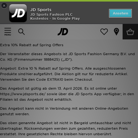
×
JD Sports
Startseite
Ansehen
JD Sports Fashion PLC
Kostenlos - In Google Play
Startseite
Extra 10% Rabatt auf Spring Offers
ANGEBOTE
Extra 10% Rabatt auf Spring Offers
Marken
Extra 10% Rabatt auf Spring Offers
Neuheiten
Der Veranstalter dieses Angebots ist JD Sports Fashion Germany B.V. und
Co. KG (Firmennummer 1888425) („JD“).
Herren
Angebot: Extra 10 % Rabatt auf Spring Offers. Alle ausgeschlossenen
Produkte sind hier aufgeführt. Die Aktion gilt nur für reduzierte Artikel.
Verwenden Sie den Code EXTRA10 beim Checkout.
Damen
Das Angebot ist gültig ab dem 13. April 2026. Es ist online unter
https://www.jdsports.de/ sowie über die JD Sports App verfügbar; in den
Kinder
Filialen ist das Angebot nicht erhältlich.
Das Angebot kann nicht in Verbindung mit anderen Online-Angeboten
Bestsellers
genutzt werden.
Das oben genannte Angebot ist nicht in Bargeld umtauschbar und nicht
JD Exklusives
übertragbar. Rücksendungen werden zum gezahlten, reduzierten Preis
erstattet. Ihre gesetzlichen Rechte bleiben hiervon unberührt.
Fußball