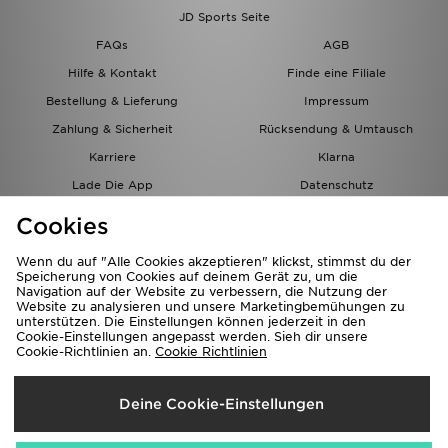
JD Sports Seite
FAQs
AGB
Hilfe & Kontakt
Finde eine Filiale
Bestellung & Lieferung
Impressum
Zahlung & Sicherheit
Rücksendung & Umtausch
Karriere
Klarna
Lade Die App
Datenschutz
Cookies
Cookies Einstellungen
Cookies
Partnerprogramm
Wenn du auf "Alle Cookies akzeptieren" klickst, stimmst du der
Speicherung von Cookies auf deinem Gerät zu, um die
Navigation auf der Website zu verbessern, die Nutzung der
Website zu analysieren und unsere Marketingbemühungen zu
unterstützen. Die Einstellungen können jederzeit in den
Cookie-Einstellungen angepasst werden. Sieh dir unsere
Cookie-Richtlinien an.
Cookie Richtlinien
Lieferung Nach
Deine Cookie-Einstellungen
Österreich