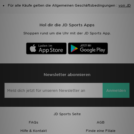
Für alle Käufe gelten die Allgemeinen Geschäftsbedingungen :
von JD
Sport
Hol dir die JD Sports Apps
Lade Die APP
Shoppen rund um die Uhr mit der JD Sports App.
Geschenkkarte
Filialfinder
Mein JD
Newsletter abonnieren
Meine Nachrichten
Anmelden
Bestellverfolgung
Hilfe & Kontakt
JD Sports Seite
FAQs
AGB
Trending Styles
Hilfe & Kontakt
Finde eine Filiale