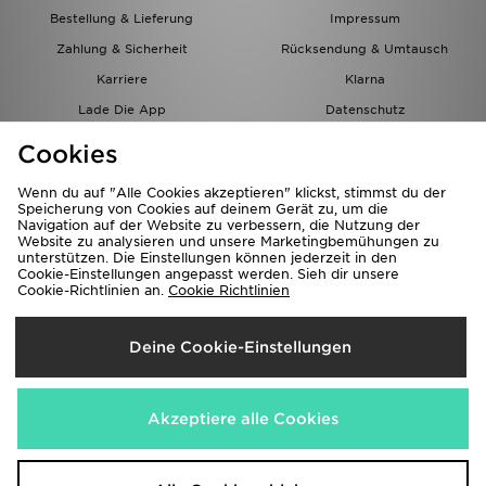
Bestellung & Lieferung
Impressum
Zahlung & Sicherheit
Rücksendung & Umtausch
Karriere
Klarna
Lade Die App
Datenschutz
Cookies
Cookies Einstellungen
Cookies
Partnerprogramm
Wenn du auf "Alle Cookies akzeptieren" klickst, stimmst du der
Speicherung von Cookies auf deinem Gerät zu, um die
Navigation auf der Website zu verbessern, die Nutzung der
Website zu analysieren und unsere Marketingbemühungen zu
unterstützen. Die Einstellungen können jederzeit in den
Cookie-Einstellungen angepasst werden. Sieh dir unsere
Cookie-Richtlinien an.
Cookie Richtlinien
Lieferung Nach
Deine Cookie-Einstellungen
Österreich
Wir akzeptieren folgende Zahlungsmethoden
Akzeptiere alle Cookies
Corporate Website
www.jdplc.com