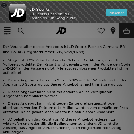
×
JD Sports
Startseite
Ansehen
JD Sports Fashion PLC
Kostenlos - In Google Play
Startseite
20 % Rabatt auf adidas-Schuhe
ANGEBOTE
20 % Rabatt auf adidas-Schuhe
Marken
Der Veranstalter dieses Angebots ist JD Sports Fashion Germany B.V.
Neuheiten
und Co. KG (Registernummer: 215/5759/0788).
*Angebot: 20% Rabatt auf adidas Schuhe. Die Aktion gilt nur für
Vollpreisprodukte. Der Rabatt wird gewährt, wenn der Kunde den Code
Herren
„ADI20“ an der Kasse eingibt. Alle ausgeschlossenen Produkte sind
hier
aufgelistet.
Damen
Dieses Angebot ist ab dem 2. Juni 2025 auf der Website und in der
App von JD Sports gültig. Dieses Angebot ist nicht im Store gültig.
Dieses Angebot kann nicht mit anderen online verfügbaren
Kinder
Angeboten kombiniert werden.
Dieses Angebot kann nicht gegen Bargeld eingetauscht oder
Bestsellers
übertragen werden. Retournierte Artikel werden zum ermäßigten Preis
erstattet. Deine gesetzlichen Rechte bleiben hiervon unberührt.
JD behält sich das Recht vor, (i) dieses Angebot jederzeit zu
JD Exklusives
widerrufen und/oder (iii) die Bedingungen zu ändern. JD wird die
Absicht, das Angebot zurückzuziehen, nach Möglichkeit rechtzeitig
ankündigen.
Fußball